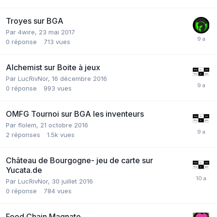
Troyes sur BGA
Par
4wire
,
23 mai 2017
0
réponse
713
vues
Alchemist sur Boite à jeux
Par
LucRivNor
,
16 décembre 2016
0
réponse
993
vues
OMFG Tournoi sur BGA les inventeurs
Par
flolem
,
21 octobre 2016
2
réponses
1.5k
vues
Château de Bourgogne- jeu de carte sur
Yucata.de
Par
LucRivNor
,
30 juillet 2016
0
réponse
784
vues
Food Chain Magnate