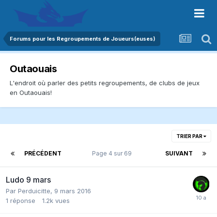
Forums pour les Regroupements de Joueurs(euses)
Outaouais
L'endroit où parler des petits regroupements, de clubs de jeux
en Outaouais!
TRIER PAR
PRÉCÉDENT
Page 4 sur 69
SUIVANT
Ludo 9 mars
Par
Perduicitte
,
9 mars 2016
1
réponse
1.2k
vues