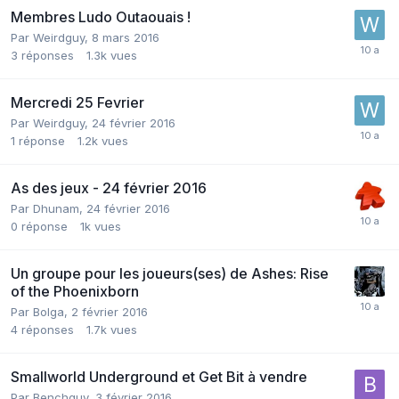
Membres Ludo Outaouais !
Par
Weirdguy
,
8 mars 2016
3
réponses
1.3k
vues
Mercredi 25 Fevrier
Par
Weirdguy
,
24 février 2016
1
réponse
1.2k
vues
As des jeux - 24 février 2016
Par
Dhunam
,
24 février 2016
0
réponse
1k
vues
Un groupe pour les joueurs(ses) de Ashes: Rise
of the Phoenixborn
Par
Bolga
,
2 février 2016
4
réponses
1.7k
vues
Smallworld Underground et Get Bit à vendre
Par
Benchguy
,
3 février 2016