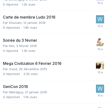
0
réponse
1.2k
vues
Carte de membre Ludo 2016
Par
Dhunam
,
12 janvier 2016
6
réponses
1.8k
vues
Soirée du 3 février
Par
Kim
,
3 février 2016
0
réponse
1.3k
vues
Mega Civilization 6 Février 2016
Par
Vuud
,
30 décembre 2015
4
réponses
2.2k
vues
GenCon 2016
Par
Weirdguy
,
21 janvier 2016
5
réponses
1.5k
vues