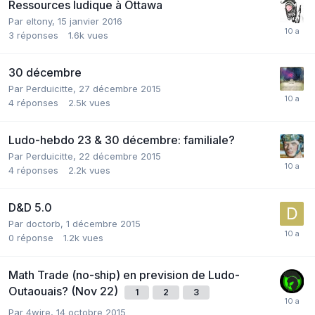
Ressources ludique à Ottawa
Par
eltony
,
15 janvier 2016
3
réponses
1.6k
vues
30 décembre
Par
Perduicitte
,
27 décembre 2015
4
réponses
2.5k
vues
Ludo-hebdo 23 & 30 décembre: familiale?
Par
Perduicitte
,
22 décembre 2015
4
réponses
2.2k
vues
D&D 5.0
Par
doctorb
,
1 décembre 2015
0
réponse
1.2k
vues
Math Trade (no-ship) en prevision de Ludo-
Outaouais? (Nov 22)
1
2
3
Par
4wire
,
14 octobre 2015