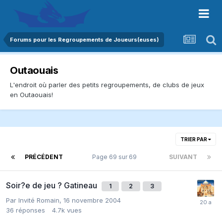
Forums pour les Regroupements de Joueurs(euses)
Outaouais
L'endroit où parler des petits regroupements, de clubs de jeux
en Outaouais!
TRIER PAR
PRÉCÉDENT
Page 69 sur 69
SUIVANT
Soir?e de jeu ? Gatineau
1
2
3
Par Invité Romain,
16 novembre 2004
36
réponses
4.7k
vues