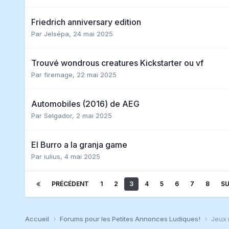
Friedrich anniversary edition
Par
Jelsépa
,
24 mai 2025
Trouvé wondrous creatures Kickstarter ou vf
Par
firemage
,
22 mai 2025
Automobiles (2016) de AEG
Par
Selgador
,
2 mai 2025
El Burro a la granja game
Par
iulius
,
4 mai 2025
PRÉCÉDENT
1
2
3
4
5
6
7
8
SU
Accueil
Forums pour les Petites Annonces Ludiques!
Jeux 