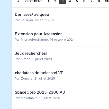
PRÉCÉDENT
1
2
3
4
5
6
7
8
SU
Der isses/ xe queo
Par
Jelsépa
,
22 août 2025
Extension pour Ascension
Par
MichaelArchange
,
14 octobre 2024
Jeux recherchés!
Par
Kirsan
,
3 juillet 2023
charlatans de belcastel VF
Par
Zombie
,
21 juillet 2025
SpaceCorp 2025-2300 AD
Par
mokamoka
,
15 juillet 2025