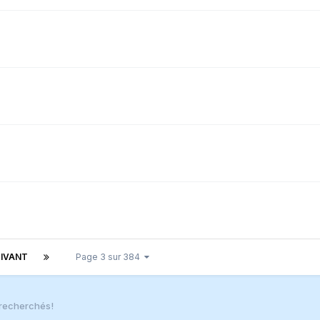
IVANT
Page 3 sur 384
recherchés!