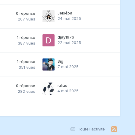
Jelsépa
0
réponse
24 mai 2025
207
vues
djay1976
1
réponse
22 mai 2025
387
vues
Sig
1
réponse
7 mai 2025
351
vues
iulius
0
réponse
4 mai 2025
282
vues
Toute l’activité