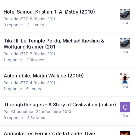
Hotel Samoa, Kristian R. A. Østby (2010)
Par
cdan777
,
8 février 2011
0
réponse
3.1k
vues
Tikal II: Le Temple Perdu, Michael Kiesling &
Wolfgang Kramer (201
Par
cdan777
,
7 février 2011
1
réponse
2.8k
vues
Automobile, Martin Wallace (2009)
Par
cdan777
,
4 février 2011
1
réponse
5k
vues
Through the ages - A Story of Civilization (online)
Par
Chuchoteur
,
24 décembre 2010
0
réponse
3.6k
vues
Agricola: Les Fermiers de la Lande, Uwe