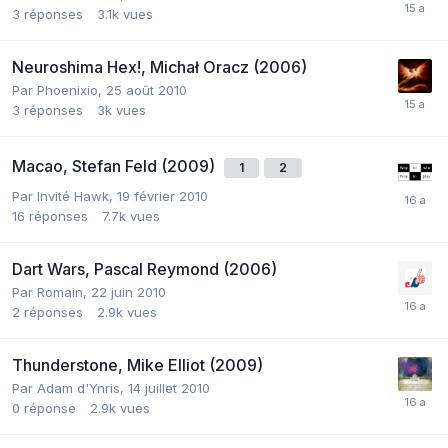
3
réponses
3.1k
vues
Neuroshima Hex!, Michał Oracz (2006)
Par
Phoenixio
,
25 août 2010
3
réponses
3k
vues
Macao, Stefan Feld (2009)
1
2
Par Invité Hawk,
19 février 2010
16
réponses
7.7k
vues
Dart Wars, Pascal Reymond (2006)
Par
Romain
,
22 juin 2010
2
réponses
2.9k
vues
Thunderstone, Mike Elliot (2009)
Par
Adam d'Ynris
,
14 juillet 2010
0
réponse
2.9k
vues