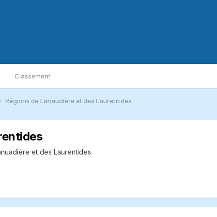
Classement
Régions de Lanaudière et des Laurentides
rentides
nuadière et des Laurentides