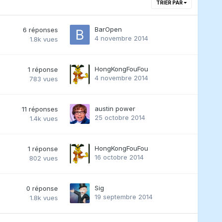
TRIER PAR
BarOpen
6
réponses
4 novembre 2014
1.8k
vues
HongKongFouFou
1
réponse
4 novembre 2014
783
vues
austin power
11
réponses
25 octobre 2014
1.4k
vues
HongKongFouFou
1
réponse
16 octobre 2014
802
vues
Sig
0
réponse
19 septembre 2014
1.8k
vues