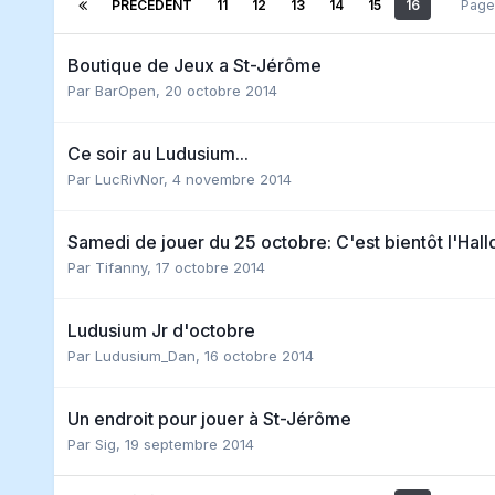
PRÉCÉDENT
11
12
13
14
15
16
Page
Boutique de Jeux a St-Jérôme
Par
BarOpen
,
20 octobre 2014
Ce soir au Ludusium...
Par
LucRivNor
,
4 novembre 2014
Samedi de jouer du 25 octobre: C'est bientôt l'Hal
Par
Tifanny
,
17 octobre 2014
Ludusium Jr d'octobre
Par
Ludusium_Dan
,
16 octobre 2014
Un endroit pour jouer à St-Jérôme
Par
Sig
,
19 septembre 2014