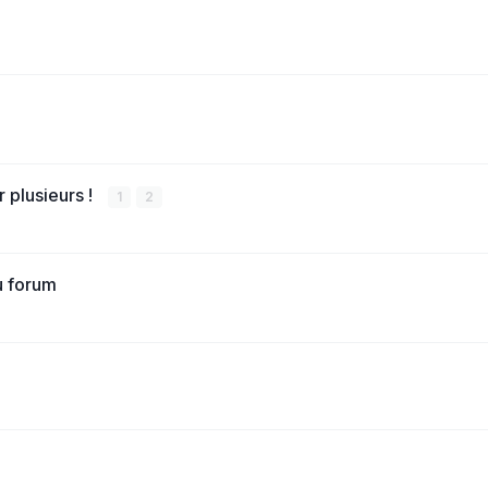
r plusieurs !
1
2
u forum