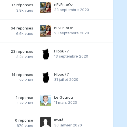
nEvErLoOz
17
réponses
23 septembre 2020
3.9k
vues
nEvErLoOz
64
réponses
23 septembre 2020
6.6k
vues
Hibou77
23
réponses
13 septembre 2020
3.2k
vues
Hibou77
14
réponses
31 juillet 2020
2k
vues
Le Gourou
1
réponse
11 mars 2020
1.7k
vues
Invité
0
réponse
30 janvier 2020
870
vues