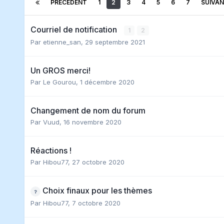
PRÉCÉDENT
1
2
3
4
5
6
7
SUIVA
Courriel de notification
1
2
Par
etienne_san
,
29 septembre 2021
Un GROS merci!
Par
Le Gourou
,
1 décembre 2020
Changement de nom du forum
Par
Vuud
,
16 novembre 2020
Réactions !
Par
Hibou77
,
27 octobre 2020
Choix finaux pour les thèmes
Par
Hibou77
,
7 octobre 2020