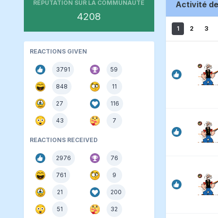
RÉPUTATION SUR LA COMMUNAUTÉ
Activité d
4208
1
2
3
REACTIONS GIVEN
3791
59
848
11
27
116
43
7
REACTIONS RECEIVED
2976
76
761
9
21
200
51
32