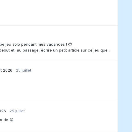
be jeu solo pendant mes vacances ! 😊
t et, au passage, écrire un petit article sur ce jeu que...
et 2026
25 juillet
2026
25 juillet
onde 😁