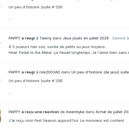
Un peu d'histoire (suite # 129)
...
PAPPY
a réagi
à
Tawny
dans
Jeux joués en juillet 2026
Samedi à
À 5 joueurs hier soir, soirée de petits ou jeux moyens:
Heat: Pedal to the Metal: ça faisait longtemps. Je l'aime bien sans r
PAPPY
a réagi
à
risk2003AD
dans
Un peu d'histoire (de jeux) suit
Un peu d'histoire (suite # 128)
...
PAPPY
a reçu une réaction
de
meemtyke
dans
Achat de juillet 2
J'ai reçu mon Fest Season aujourd'hui. Le monsieur est content.