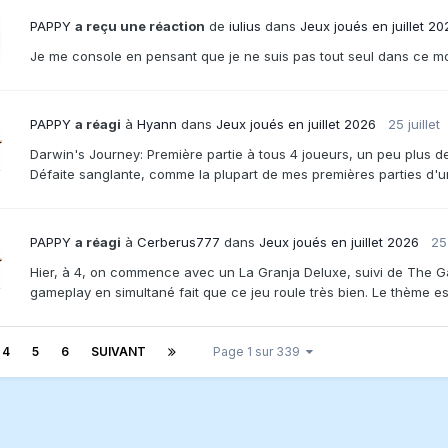
PAPPY
a reçu une réaction
de
iulius
dans
Jeux joués en juillet 20
Je me console en pensant que je ne suis pas tout seul dans ce m
PAPPY
a réagi
à
Hyann
dans
Jeux joués en juillet 2026
25 juillet
Darwin's Journey: Première partie à tous 4 joueurs, un peu plus de 
Défaite sanglante, comme la plupart de mes premières parties d'un E
PAPPY
a réagi
à
Cerberus777
dans
Jeux joués en juillet 2026
25 
Hier, à 4, on commence avec un La Granja Deluxe, suivi de The Gam
gameplay en simultané fait que ce jeu roule très bien. Le thème est t
4
5
6
SUIVANT
Page 1 sur 339