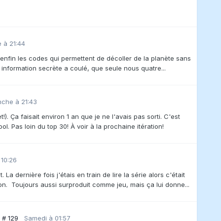
 à 21:44
enfin les codes qui permettent de décoller de la planète sans
ne information secrète a coulé, que seule nous quatre...
che à 21:43
). Ça faisait environ 1 an que je ne l'avais pas sorti. C'est
l. Pas loin du top 30! À voir à la prochaine itération!
 10:26
a dernière fois j'étais en train de lire la série alors c'était
on. Toujours aussi surproduit comme jeu, mais ça lui donne...
e # 129
Samedi à 01:57