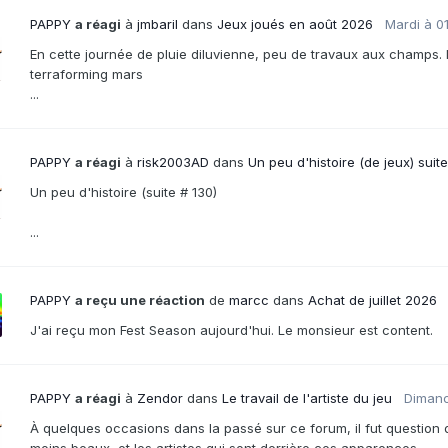
PAPPY
a réagi
à
jmbaril
dans
Jeux joués en août 2026
Mardi à 0
En cette journée de pluie diluvienne, peu de travaux aux champs. 
terraforming mars
...
PAPPY
a réagi
à
risk2003AD
dans
Un peu d'histoire (de jeux) suit
Un peu d'histoire (suite # 130)
...
PAPPY
a reçu une réaction
de
marcc
dans
Achat de juillet 2026
J'ai reçu mon Fest Season aujourd'hui. Le monsieur est content.
PAPPY
a réagi
à
Zendor
dans
Le travail de l'artiste du jeu
Dimanc
À quelques occasions dans la passé sur ce forum, il fut question
moins beaux, et les artistes qui sont derrière ces apparences.