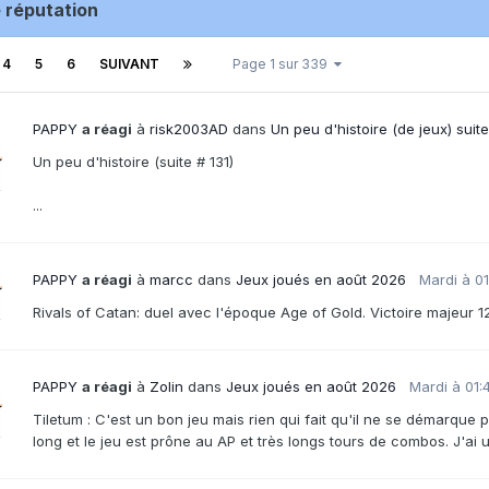
e réputation
4
5
6
SUIVANT
Page 1 sur 339
PAPPY
a réagi
à
risk2003AD
dans
Un peu d'histoire (de jeux) suite
Un peu d'histoire (suite # 131)
...
PAPPY
a réagi
à
marcc
dans
Jeux joués en août 2026
Mardi à 01
Rivals of Catan: duel avec l'époque Age of Gold. Victoire majeur 1
PAPPY
a réagi
à
Zolin
dans
Jeux joués en août 2026
Mardi à 01:
Tiletum : C'est un bon jeu mais rien qui fait qu'il ne se démarque
long et le jeu est prône au AP et très longs tours de combos. J'ai u