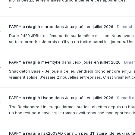
...
PAPPY
a réagi
à
marcc
dans
Jeux joués en juillet 2026
Dimanche
Dune 2d20 JDR: troisième partie sur la même mission. Nous avons 
se faire prendre. Je crois qu'il y a un traitre parmi les joueurs. U
PAPPY
a réagi
à
meemtyke
dans
Jeux joués en juillet 2026
Diman
Shackleton Base - Je joue à ce jeu vendredi (donc encore en juillet!
vraiment solide. J'essaie 2 nouvelles entreprises. C'est vraiment coo
PAPPY
a réagi
à
Hyann
dans
Jeux joués en juillet 2026
Samedi à
The Reckoners: Un jeu qui dormait sur les tablettes depuis un bout. L
un bon test pour savoir si le roman avait rehaussé mon appréciati
PAPPY
a réagi
à
risk2003AD
dans
Un peu d'histoire (de jeux) suit