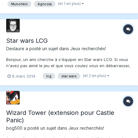
(et 1 en plus)
Munchkin
Agricola
Mondial VF (Neuf - déballé) VEN...
Star wars LCG
Deslaure
a posté un sujet dans
Jeux recherchés!
Bonjour, un ami cherche à s'équiper en Star wars LCG. Si vous
n'avez pas aimé le jeu et que vous coulez vous en débarrasser,
envoyez-moi un MP!
(et 2 en plus)
8 mars 2014
lcg
star wars
Wizard Tower (extension pour Castle
Panic)
bog500
a posté un sujet dans
Jeux recherchés!