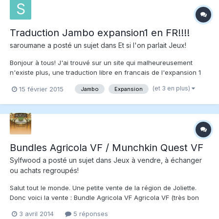
Traduction Jambo expansion1 en FR!!!!
saroumane
a posté un sujet dans
Et si l'on parlait Jeux!
Bonjour à tous! J'ai trouvé sur un site qui malheureusement
n'existe plus, une traduction libre en francais de l'expansion 1
de Jambo. J'espère que cela pourra vous aider à mieux
(et 3 en plus)
15 février 2015
Jambo
Expansion
comprendre les cartes! Certaines d'entre elles demeurent
néanmoins nébuleuses, mais bon.... Merci à Myma pour cette tr...
Bundles Agricola VF / Munchkin Quest VF
Sylfwood
a posté un sujet dans
Jeux à vendre, à échanger
ou achats regroupés!
Salut tout le monde. Une petite vente de la région de Joliette.
Donc voici la vente : Bundle Agricola VF Agricola VF (très bon
état - joué 4 de fois) 40$ Agricola - Les fermiers de la Lande VF
3 avril 2014
5 réponses
(pratiquement neuf - joué 2 fois) VENDU Agricola - Championnat