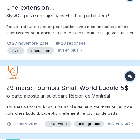
Une extension...
SlyQC
a posté un sujet dans
Et si l'on parlait Jeux!
Bon, le retour de parler pour parler avec mes amicales petites
discussions pour animer la place. Dans l'article ici, je vais utiliser
des exemple personnels, et j'espere bien que vous allez ajouter
27 novembre 2014
20 réponses
votre grain de sel. Les extensions... Avec ces dernières, il y a
(et 1 en plus)
slyqc
discussion
souvent différentes écoles de pe...
29 mars: Tournois Small World Ludold 5$
jo_carto
a posté un sujet dans
Région de Montréal
Tous les vendredi à 19h! Une soirée de jeux, tournois ou jeux de
rôle chez Ludold. Exceptionnellement, le tournoi de cette
semaine se tiendra dimanche le 29 mars à 19h ! Ludold vous
(et 5 en plus)
21 mars 2015
small world
underground
propose le jeu Small World. L'entrée: 5$ = animation et 1
consommation gratuite 10$ = animation,...