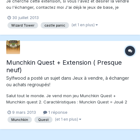
Je cherche cette extension, si vous l'avez et désirer la vendre
ou l'échanger, contactez moi J'ai déjà le jeux de base, je
chercher uniquement l'extension.
30 juillet 2013
(et 1 en plus)
Wizard Tower
castle panic
Munchkin Quest + Extension ( Presque
neuf)
Sylfwood
a posté un sujet dans
Jeux à vendre, à échanger
ou achats regroupés!
Salut tout le monde. Je vend mon jeu Munchkin Quest +
Munchkin quest 2. Caractéristiques : Munckin Quest = Joué 2
fois (Pas mon genre de jeu) Munckin Quest 2 = Jamais joué mais
9 mars 2013
1 réponse
déballé Valeur neuf : 64.99 + 44.99 = 109.98$ Prix que je
(et 1 en plus)
Munchkin
Quest
demande = 50 + 35 = 85$ (Je vend...