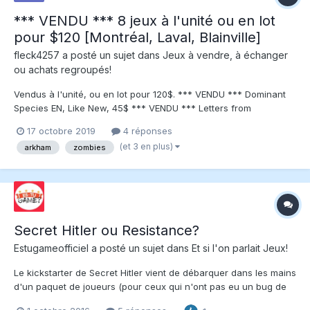
*** VENDU *** 8 jeux à l'unité ou en lot
pour $120 [Montréal, Laval, Blainville]
fleck4257
a posté un sujet dans
Jeux à vendre, à échanger
ou achats regroupés!
Vendus à l'unité, ou en lot pour 120$. *** VENDU *** Dominant
Species EN, Like New, 45$ *** VENDU *** Letters from
Whitechapel EN, Like New, 25$ *** VENDU *** CO2 Multilingue
17 octobre 2019
4 réponses
(2013), Like New, 25$ *** VENDU *** Incredible Expeditions:
(et 3 en plus)
arkham
zombies
Quest for Atlantis (English Grand Tour...
Secret Hitler ou Resistance?
Estugameofficiel
a posté un sujet dans
Et si l'on parlait Jeux!
Le kickstarter de Secret Hitler vient de débarquer dans les mains
d'un paquet de joueurs (pour ceux qui n'ont pas eu un bug de
livraison) et la comparaison est assez évidente. Secret Hitler