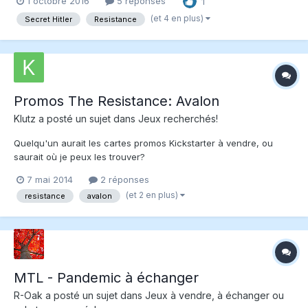
1 octobre 2016
5 réponses
1
s'inspire visiblement de plusieurs mécaniques tirées de
Resistance/Avalon. Mais avec son design attray...
(et 4 en plus)
Secret Hitler
Resistance
Promos The Resistance: Avalon
Klutz
a posté un sujet dans
Jeux recherchés!
Quelqu'un aurait les cartes promos Kickstarter à vendre, ou
saurait où je peux les trouver?
7 mai 2014
2 réponses
(et 2 en plus)
resistance
avalon
MTL - Pandemic à échanger
R-Oak
a posté un sujet dans
Jeux à vendre, à échanger ou