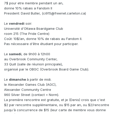
7$ pour etre membre pendant un an,
donne 10% rabais a Fandom II
President: David Butler, (ci915@freenet.carleton.ca)
Le
vendredi
soir:
Université d'Ottawa Boardgame Club
room 215 (The Pride Centre)
Coût: 10$/an, donne 10% de rabais au Fandom II.
Pas nécessaire d'être étudiant pour participer.
Le
samedi
, de 9h00 à 12h00
au Overbrook Community Center,
33 Quill (salle de réunion principale),
organisé par le OBGC (Overbrook Board Game Club).
Le
dimanche
à partir de midi.
le Alexander Games Club (AGC),
Alexander Community Centre
960 Silver Street (contact = Norm).
La première rencontre est gratuite, et je (Denis) crois que c'est
$2 par rencontre supplémentaire, ou $15 par an, ou $2/rencontre
jusqu'à concurrence de $15 (leur carte de membre vous donne