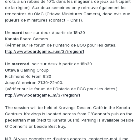
droits à un rabais de 10% dans les magasins de jeux participant
de la région). Aux deux semaines on y retrouve également les
rencontres du OMG (Ottawa Miniatures Gamers), donc avis aux
joueurs de miniatures (contact = Chris).
Un
mardi
soir sur deux à partir de 18h30
Kanata Board Gamers
(Vérifier sur le forum de l'Ontario de BGG pour les dates.
http://www.boardgame...rum/37/region/1
Un
mercredi
soir sur deux à partir de 18h30
Ottawa Gaming Group
Richmond Rd From 6:30
Jusqu'à environ 21:30-22h00.
(Vérifier sur le forum de l'Ontario de BGG pour les dates.)
http://www.boardgame...m/37/region/1
The session will be held at Kravings Dessert Café in the Kanata
Centrum. Kravings is located across from O'Connor's pub on the
pedestrian mall (next to Kanata Sushi). Parking is available beside
O'Connor's or beside Best Buy.
N.B. Si vous connaissez d'autres endroits, contactez-moi, il me