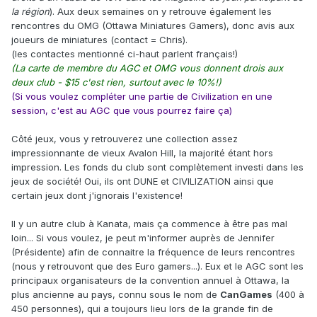
la région
). Aux deux semaines on y retrouve également les
rencontres du OMG (Ottawa Miniatures Gamers), donc avis aux
joueurs de miniatures (contact = Chris).
(les contactes mentionné ci-haut parlent français!)
(La carte de membre du AGC et OMG vous donnent drois aux
deux club - $15 c'est rien, surtout avec le 10%!)
(Si vous voulez compléter une partie de Civilization en une
session, c'est au AGC que vous pourrez faire ça)
Côté jeux, vous y retrouverez une collection assez
impressionnante de vieux Avalon Hill, la majorité étant hors
impression. Les fonds du club sont complètement investi dans les
jeux de société! Oui, ils ont DUNE et CIVILIZATION ainsi que
certain jeux dont j'ignorais l'existence!
Il y un autre club à Kanata, mais ça commence à être pas mal
loin... Si vous voulez, je peut m'informer auprès de Jennifer
(Présidente) afin de connaitre la fréquence de leurs rencontres
(nous y retrouvont que des Euro gamers...). Eux et le AGC sont les
principaux organisateurs de la convention annuel à Ottawa, la
plus ancienne au pays, connu sous le nom de
CanGames
(400 à
450 personnes), qui a toujours lieu lors de la grande fin de