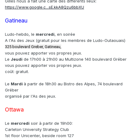
Gilles nous a fait une carte des différents lieux:
https://www.google.c...sE.kkA8Qzu6bbXU
Gatineau
Ludo-hebdo, le
mercredi
, en soirée
A l'As des Jeux (gratuit pour les membres de Ludo-Outaouais)
325 boulevard Greber, Gatineau,
vous pouvez apporter vos propres jeux.
Le
Jeudi
de 17h00 à 21h00 au Multizone 140 boulevard Gréber
vous pouvez apporter vos propres jeux.
coût: gratuit.
Le
Mardi
à partir de 18h30 au Bistro des Alpes, 74 boulevard
Gréber
organisé par l'As des jeux.
Ottawa
Le
mercredi
soir à partir de 19h00:
Carleton University Strategy Club
1st floor Unicenter, beside room 127