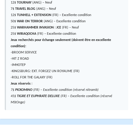
12$
TOURNAY
(ANG) – Neuf
7$
TRAVEL BLOG
(ANG) – Neuf
12$
TUNHELL + EXTENSION
(FR) – Excellente condition
50$
WAR ON TERROR
(ANG) – Excellente condition
25$
WARHAMMER INVASION : JCE
(FR) – Neuf
25$
WIRAQOCHA
(FR) – Excellente condition
Jeux recherchés pour échange seulement (doivent être en excellente
condition):
-BROOM SERVICE
-HIT Z ROAD
-IMHOTEP
-KINGSBURG: EXT. FORGEZ UN ROYAUME (FR)
-ROLL FOR THE GALAXY (FR)
Jeux réservés :
7$
PICKOMINO
(FR) – Excellente condition
(réservé nitramb)
45$
TIGRE ET EUPHRATE DELUXE
(FR) – Excellente condition (réservé
MStOnge)