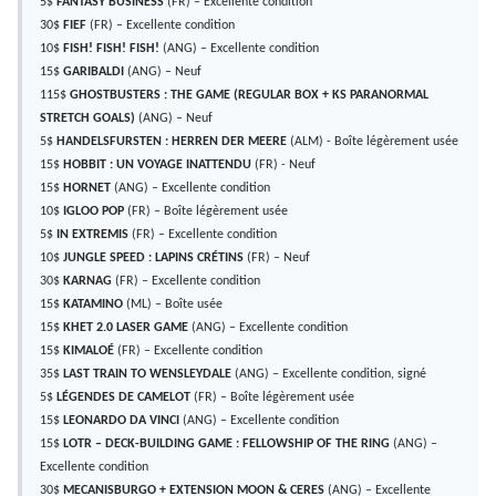
5$
FANTASY BUSINESS
(FR) – Excellente condition
30$
FIEF
(FR) – Excellente condition
10$
FISH! FISH! FISH!
(ANG) – Excellente condition
15$
GARIBALDI
(ANG) – Neuf
115$
GHOSTBUSTERS : THE GAME (REGULAR BOX + KS PARANORMAL
STRETCH GOALS)
(ANG) – Neuf
5$
HANDELSFURSTEN : HERREN DER MEERE
(ALM) - Boîte légèrement usée
15$
HOBBIT : UN VOYAGE INATTENDU
(FR) - Neuf
15$
HORNET
(ANG) – Excellente condition
10$
IGLOO POP
(FR) – Boîte légèrement usée
5$
IN EXTREMIS
(FR) – Excellente condition
10$
JUNGLE SPEED : LAPINS CRÉTINS
(FR) – Neuf
30$
KARNAG
(FR) – Excellente condition
15$
KATAMINO
(ML) – Boîte usée
15$
KHET 2.0 LASER GAME
(ANG) – Excellente condition
15$
KIMALOÉ
(FR) – Excellente condition
35$
LAST TRAIN TO WENSLEYDALE
(ANG) – Excellente condition, signé
5$
LÉGENDES DE CAMELOT
(FR) – Boîte légèrement usée
15$
LEONARDO DA VINCI
(ANG) – Excellente condition
15$
LOTR – DECK-BUILDING GAME : FELLOWSHIP OF THE RING
(ANG) –
Excellente condition
30$
MECANISBURGO + EXTENSION MOON & CERES
(ANG) – Excellente