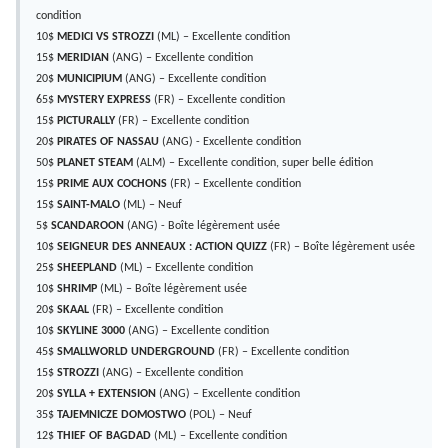
condition
10$
MEDICI VS STROZZI
(ML) – Excellente condition
15$
MERIDIAN
(ANG) – Excellente condition
20$
MUNICIPIUM
(ANG) – Excellente condition
65$
MYSTERY EXPRESS
(FR) – Excellente condition
15$
PICTURALLY
(FR) – Excellente condition
20$
PIRATES OF NASSAU
(ANG) - Excellente condition
50$
PLANET STEAM
(ALM) – Excellente condition, super belle édition
15$
PRIME AUX COCHONS
(FR) – Excellente condition
15$
SAINT-MALO
(ML) – Neuf
5$
SCANDAROON
(ANG) - Boîte légèrement usée
10$
SEIGNEUR DES ANNEAUX : ACTION QUIZZ
(FR) – Boîte légèrement usée
25$
SHEEPLAND
(ML) – Excellente condition
10$
SHRIMP
(ML) – Boîte légèrement usée
20$
SKAAL
(FR) – Excellente condition
10$
SKYLINE 3000
(ANG) – Excellente condition
45$
SMALLWORLD UNDERGROUND
(FR) – Excellente condition
15$
STROZZI
(ANG) – Excellente condition
20$
SYLLA + EXTENSION
(ANG) – Excellente condition
35$
TAJEMNICZE DOMOSTWO
(POL) – Neuf
12$
THIEF OF BAGDAD
(ML) – Excellente condition