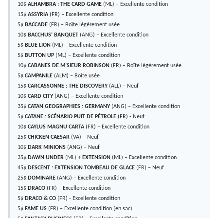
10$
ALHAMBRA : THE CARD GAME
(ML) – Excellente condition
15$
ASSYRIA
(FR) – Excellente condition
5$
BACCADE
(FR) – Boîte légèrement usée
10$
BACCHUS’ BANQUET
(ANG) – Excellente condition
5$
BLUE LION
(ML) – Excellente condition
5$
BUTTON UP
(ML) – Excellente condition
10$
CABANES DE M’SIEUR ROBINSON
(FR) – Boîte légèrement usée
5$
CAMPANILE
(ALM) – Boîte usée
15$
CARCASSONNE : THE DISCOVERY
(ALL) – Neuf
10$
CARD CITY
(ANG) – Excellente condition
35$
CATAN GEOGRAPHIES : GERMANY
(ANG) – Excellente condition
5$
CATANE : SCÉNARIO PUIT DE PÉTROLE
(FR) - Neuf
10$
CAYLUS MAGNU CARTA
(FR) – Excellente condition
25$
CHICKEN CAESAR
(VA) – Neuf
10$
DARK MINIONS
(ANG) – Neuf
35$
DAWN UNDER
(ML)
+ EXTENSION
(ML) – Excellente condition
45$
DESCENT : EXTENSION TOMBEAU DE GLACE
(FR) – Neuf
25$
DOMINARE
(ANG) – Excellente condition
15$
DRACO
(FR) – Excellente condition
5$
DRACO & CO
(FR) - Excellente condition
5$
FAME US
(FR) – Excellente condition (en sac)