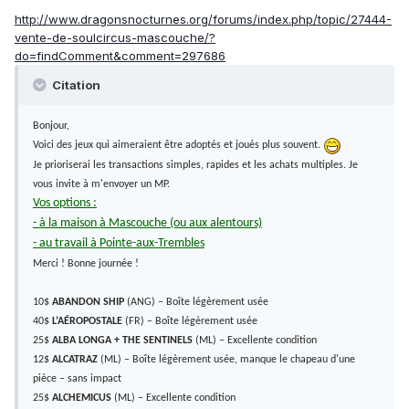
http://www.dragonsnocturnes.org/forums/index.php/topic/27444-
vente-de-soulcircus-mascouche/?
do=findComment&comment=297686
Citation
Bonjour,
Voici des jeux qui aimeraient être adoptés et joués plus souvent.
Je prioriserai les transactions simples, rapides et les achats multiples. Je
vous invite à m'envoyer un MP.
Vos options :
- à la maison à Mascouche (ou aux alentours)
- au travail à Pointe-aux-Trembles
Merci ! Bonne journée !
10$
ABANDON SHIP
(ANG) – Boîte légèrement usée
40$
L’AÉROPOSTALE
(FR) – Boîte légèrement usée
25$
ALBA LONGA + THE SENTINELS
(ML) – Excellente condition
12$
ALCATRAZ
(ML) – Boîte légèrement usée, manque le chapeau d'une
pièce – sans impact
25$
ALCHEMICUS
(ML) – Excellente condition