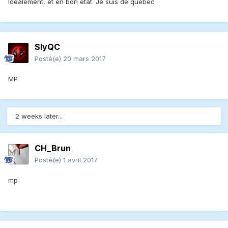
Idéalement, et en bon état. Je suis de quebec
SlyQC
Posté(e)
20 mars 2017
MP
2 weeks later...
CH_Brun
Posté(e)
1 avril 2017
mp