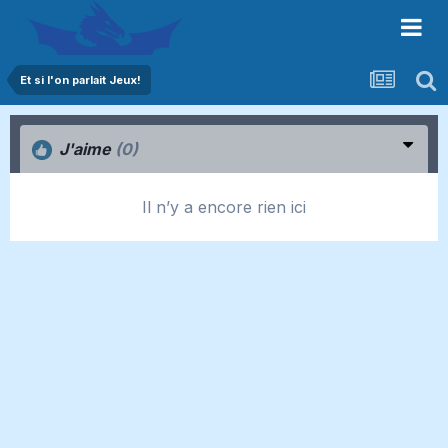
Et si l'on parlait Jeux!
J'aime
(0)
Il n’y a encore rien ici