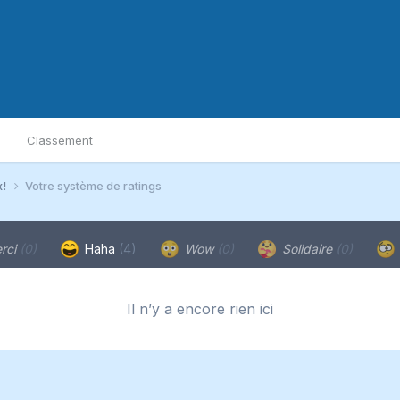
Classement
x!
Votre système de ratings
rci
(0)
Haha
(4)
Wow
(0)
Solidaire
(0)
Il n’y a encore rien ici