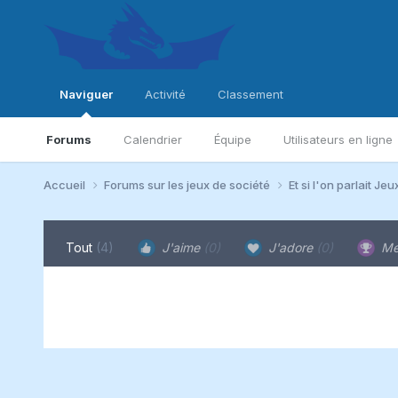
Naviguer
Activité
Classement
Forums
Calendrier
Équipe
Utilisateurs en ligne
Accueil
Forums sur les jeux de société
Et si l'on parlait Jeu
Tout
(4)
J'aime
(0)
J'adore
(0)
Me