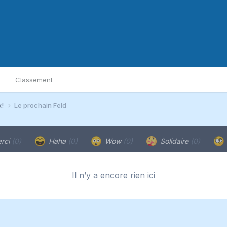
Classement
x!
Le prochain Feld
rci
(0)
Haha
(0)
Wow
(0)
Solidaire
(0)
Il n’y a encore rien ici