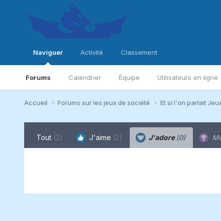
Naviguer
Activité
Classement
Forums
Calendrier
Équipe
Utilisateurs en ligne
Accueil
Forums sur les jeux de société
Et si l'on parlait Jeu
Tout
(2)
J'aime
(2)
J'adore
(0)
Me