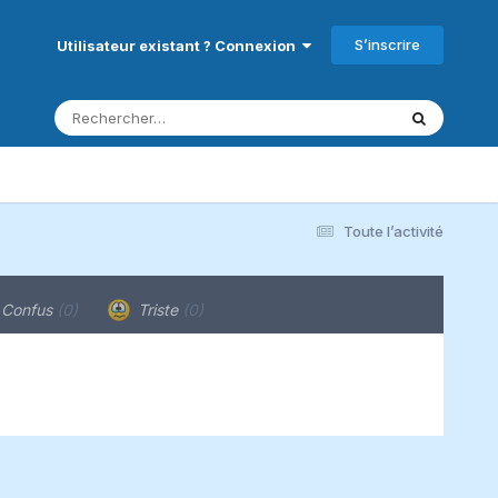
S’inscrire
Utilisateur existant ? Connexion
Toute l’activité
Confus
(0)
Triste
(0)