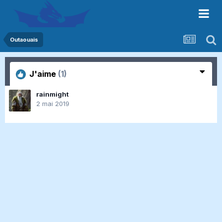
Outaouais
J'aime
(1)
rainmight
2 mai 2019