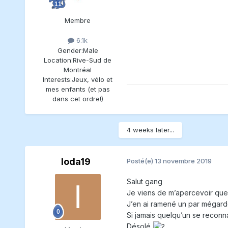
Membre
6.1k
Gender:
Male
Location:
Rive-Sud de
Montréal
Interests:
Jeux, vélo et
mes enfants (et pas
dans cet ordre!)
4 weeks later...
Ioda19
Posté(e)
13 novembre 2019
Salut gang
Je viens de m’apercevoir que
J’en ai ramené un par mégar
Si jamais quelqu’un se reconn
Désolé