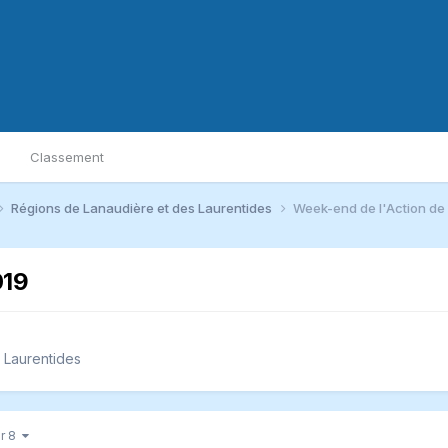
Classement
Régions de Lanaudière et des Laurentides
Week-end de l'Action de
019
 Laurentides
ur 8