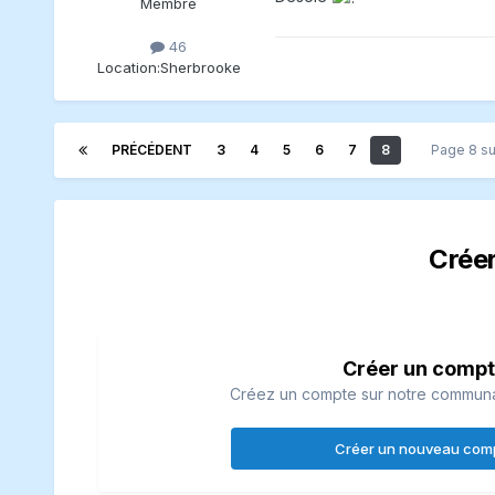
Membre
46
Location:
Sherbrooke
PRÉCÉDENT
3
4
5
6
7
8
Page 8 s
Crée
Créer un comp
Créez un compte sur notre communaut
Créer un nouveau com