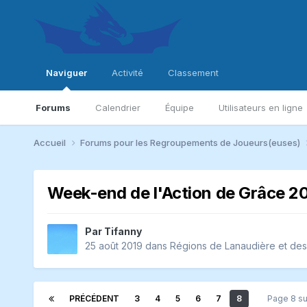
Naviguer
Activité
Classement
Forums
Calendrier
Équipe
Utilisateurs en ligne
Accueil
Forums pour les Regroupements de Joueurs(euses)
Week-end de l'Action de Grâce 2
Par
Tifanny
25 août 2019
dans
Régions de Lanaudière et des
PRÉCÉDENT
3
4
5
6
7
8
Page 8 s