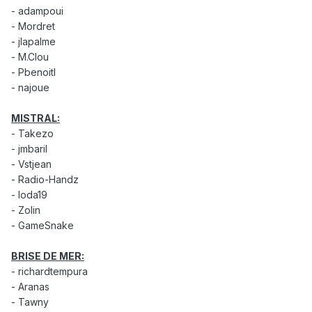
- adampoui
- Mordret
- jlapalme
- M.Clou
- Pbenoitl
- najoue
MISTRAL:
- Takezo
- jmbaril
- Vstjean
- Radio-Handz
- loda19
- Zolin
- GameSnake
BRISE DE MER:
- richardtempura
- Aranas
- Tawny