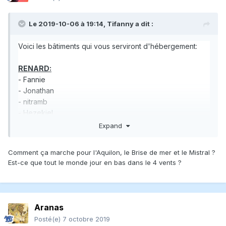
Le 2019-10-06 à 19:14,
Tifanny
a dit :
Voici les bâtiments qui vous serviront d'hébergement:
RENARD:
- Fannie
- Jonathan
- nitramb
- Hezekiel
- LucRivNor
Expand
- LDP101
- Fortiche
Comment ça marche pour l'Aquilon, le Brise de mer et le Mistral ?
- Sophie
Est-ce que tout le monde jour en bas dans le 4 vents ?
- Bruno
- Fratchie
- Chanel
Aranas
LIÈVRE:
Posté(e)
7 octobre 2019
- Jungle Jim