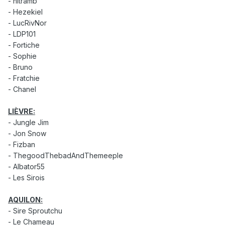
- nitramb
- Hezekiel
- LucRivNor
- LDP101
- Fortiche
- Sophie
- Bruno
- Fratchie
- Chanel
LIÈVRE:
- Jungle Jim
- Jon Snow
- Fizban
- ThegoodThebadAndThemeeple
- Albator55
- Les Sirois
AQUILON:
- Sire Sproutchu
- Le Chameau