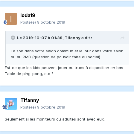
- Radio-Handz
- loda19
Ioda19
- Zolin
Posté(e)
9 octobre 2019
- GameSnake
BRISE DE MER:
Le 2019-10-07 à 01:39,
Tifanny
a dit :
- richardtempura
- Aranas
Le soir dans votre salon commun et le jour dans votre salon
- Tawny
ou au PMB (question de pouvoir faire du social).
- Rickmtl
Est-ce que les kids peuvent jouer au trucs à disposition en bas
- Cliz
Table de ping-pong, etc ?
OURS:
- LoneCleric
- Marie-Êve Brodeur
Tifanny
- Dhunam
Posté(e)
9 octobre 2019
AUTRES:
Seulement si les moniteurs ou adultes sont avec eux.
- Dragon Diurne (Clinique)