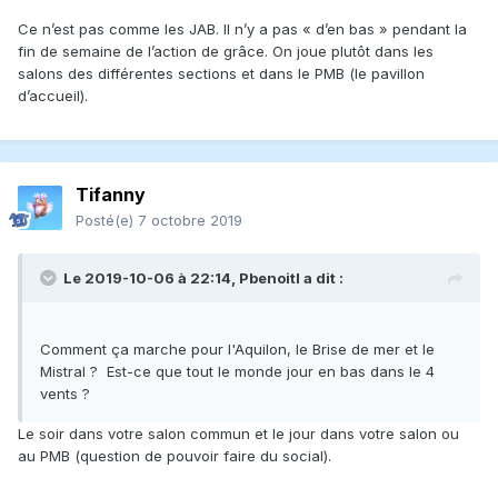
- Jon Snow
Ce n’est pas comme les JAB. Il n’y a pas « d’en bas » pendant la
- Fizban
fin de semaine de l’action de grâce. On joue plutôt dans les
- ThegoodThebadAndThemeeple
salons des différentes sections et dans le PMB (le pavillon
- Albator55
d’accueil).
- Les Sirois
AQUILON:
- Sire Sproutchu
Tifanny
- Le Chameau
Posté(e)
7 octobre 2019
- adampoui
- Mordret
Le 2019-10-06 à 22:14,
Pbenoitl
a dit :
- jlapalme
- M.Clou
- Pbenoitl
Comment ça marche pour l'Aquilon, le Brise de mer et le
- najoue
Mistral ? Est-ce que tout le monde jour en bas dans le 4
vents ?
MISTRAL:
Le soir dans votre salon commun et le jour dans votre salon ou
- Takezo
au PMB (question de pouvoir faire du social).
- jmbaril
- Vstjean