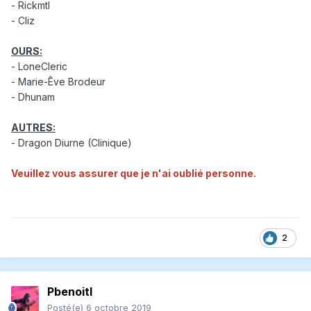
- Rickmtl
- Cliz
OURS:
- LoneCleric
- Marie-Êve Brodeur
- Dhunam
AUTRES:
- Dragon Diurne (Clinique)
Veuillez vous assurer que je n'ai oublié personne.
2
Pbenoitl
Posté(e)
6 octobre 2019