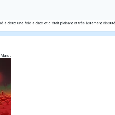
é à deux une foid à date et c'était plaisant et très âprement disputé j
n Mars
: