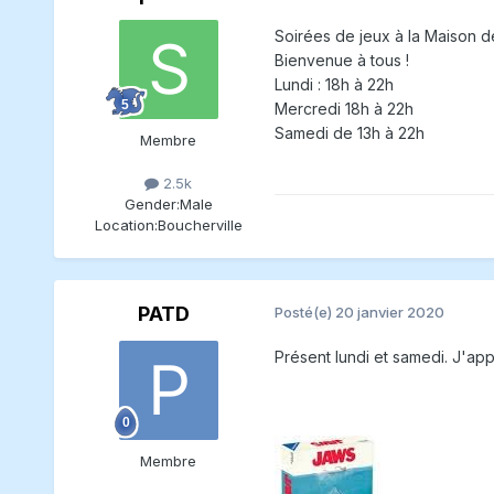
Soirée s d e jeux à la Maison 
Bienvenue à tous !
Lundi : 18h à 22h
Mercredi 18h à 22h
Samedi de 13h à 22h
Membre
2.5k
Gender:
Male
Location:
Boucherville
PATD
Posté(e)
20 janvier 2020
Présent lundi et samedi. J'ap
Membre