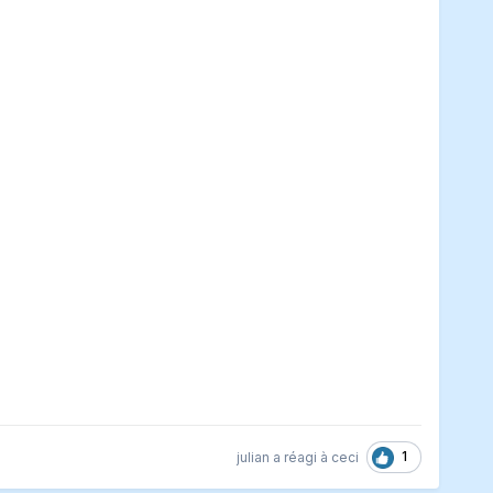
1
julian
a réagi à ceci