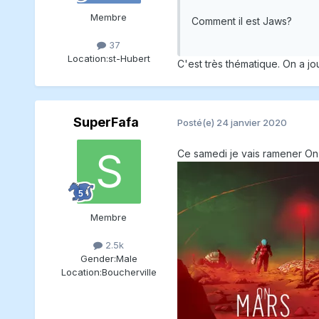
Membre
Comment il est Jaws?
37
Location:
st-Hubert
C'est très thématique. On a jou
SuperFafa
Posté(e)
24 janvier 2020
Ce samedi je vais ramener O
Membre
2.5k
Gender:
Male
Location:
Boucherville