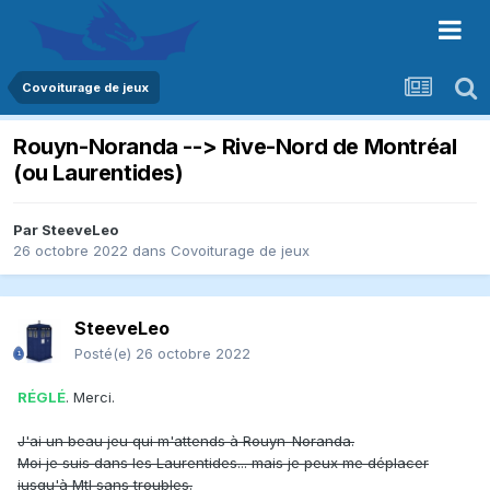
Covoiturage de jeux
Rouyn-Noranda --> Rive-Nord de Montréal
(ou Laurentides)
Par
SteeveLeo
26 octobre 2022
dans
Covoiturage de jeux
SteeveLeo
Posté(e)
26 octobre 2022
RÉGLÉ
. Merci.
J'ai un beau jeu qui m'attends à Rouyn-Noranda.
Moi je suis dans les Laurentides... mais je peux me déplacer
jusqu'à Mtl sans troubles.