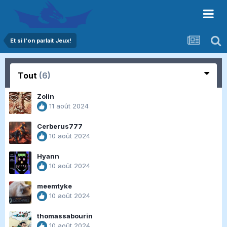
Et si l'on parlait Jeux!
Tout
(6)
Zolin
11 août 2024
Cerberus777
10 août 2024
Hyann
10 août 2024
meemtyke
10 août 2024
thomassabourin
10 août 2024