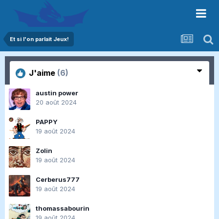
Et si l'on parlait Jeux!
J'aime
(6)
austin power
20 août 2024
PAPPY
19 août 2024
Zolin
19 août 2024
Cerberus777
19 août 2024
thomassabourin
19 août 2024