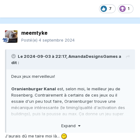
7
1
meemtyke
Posté(e)
4 septembre 2024
Le 2024-09-03 à 22:17,
AmandaDesignsGames
a
dit :
Deux jeux merveilleux!
Oranienburger Kanal
est, selon moi, le meilleur jeu de
Rosenberg. Contrairement à certains de ces jeux ou il
essaie d'un peu tout faire, Oranienburger trouve une
mécanique intéressante (le timing/qualité d'activation des
buildings), puis la pousse au max. Ça donne un jeu super
efficace, avec à la fois la satisfaction des gros combos et
Expand
le VCPM du worker placement extra tight. Ajoute à ça la
variabilité absurde (6 decks complètement uniques,
J'aurais dû me taire moi là...
approchant le puzzle avec des angles un peu différent, et