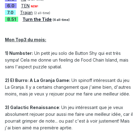
6.0
TEN
NEW!
7.0
Trajan
(2 all-time)
8.51
Turn the Tide
(6 all-time)
Mon Top3 du mois:
1) Numbster:
Un petit jeu solo de Button Shy qui est très
sympa! Cela me donne un feeling de Food Chain Island, mais
sans l'aspect puzzle spatial.
2) El Burro: A La Granja Game:
Un spinoff intéressant du jeu
La Granja. Il y a certains changement que j'aime bien, d'autres
moins, mais je veux y rejouer pour me faire une meilleur idée.
3) Galactic Renaissance
: Un jeu intéressant que je veux
absolument rejouer pour aussi me faire une meilleur idée, car il
pourrait grimper de note... ou pas! c'est à voir justement! Mais
j'ai bien aimé ma première aprtie.