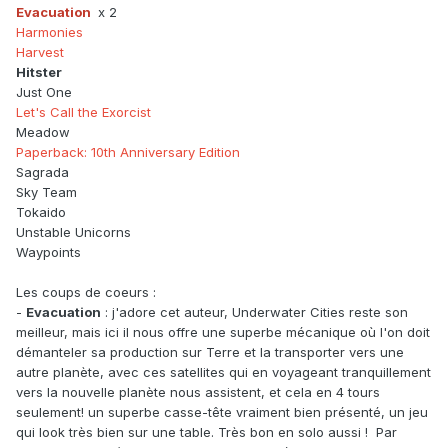
Evacuation
x 2
Harmonies
Harvest
Hitster
Just One
Let's Call the Exorcist
Meadow
Paperback: 10th Anniversary Edition
Sagrada
Sky Team
Tokaido
Unstable Unicorns
Waypoints
Les coups de coeurs :
-
Evacuation
: j'adore cet auteur, Underwater Cities reste son
meilleur, mais ici il nous offre une superbe mécanique o
ù
l'on doit
démanteler sa production sur Terre et la transporter vers une
autre planète, avec ces satellites qui en voyageant tranquillement
vers la nouvelle planète nous assistent, et cela en 4 tours
seulement! un superbe casse-tête vraiment bien présenté, un jeu
qui look très bien sur une table. Très bon en solo aussi ! Par