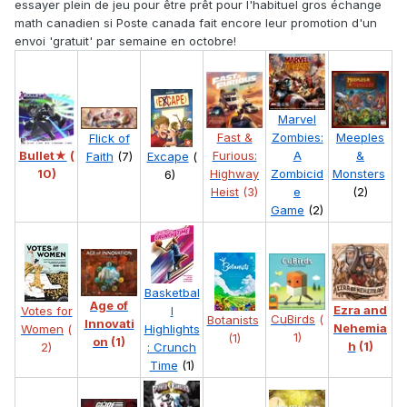
essayer plein de jeu pour être prêt pour l'habituel gros échange
math canadien si Poste canada fait encore leur promotion d'un
envoi 'gratuit' par semaine en octobre!
Marvel
Fast &
Zombies:
Meeples
Flick of
Bullet★
(
Furious:
A
&
Excape
(
Faith
(7)
10)
Highway
Zombicid
Monsters
6)
Heist
(3)
e
(2)
Game
(2)
Basketbal
Age of
Ezra and
Votes for
l
CuBirds
(
Botanists
Innovati
Nehemia
Women
(
Highlights
1)
(1)
on
(1)
h
(1)
2)
: Crunch
Time
(1)