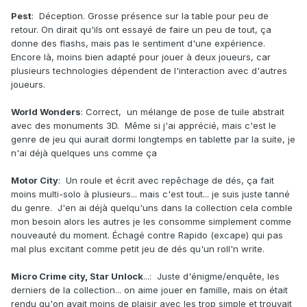
Pest
: Déception. Grosse présence sur la table pour peu de
retour. On dirait qu'ils ont essayé de faire un peu de tout, ça
donne des flashs, mais pas le sentiment d'une expérience.
Encore là, moins bien adapté pour jouer à deux joueurs, car
plusieurs technologies dépendent de l'interaction avec d'autres
joueurs.
World Wonders
: Correct, un mélange de pose de tuile abstrait
avec des monuments 3D. Même si j'ai apprécié, mais c'est le
genre de jeu qui aurait dormi longtemps en tablette par la suite, je
n'ai déjà quelques uns comme ça
Motor City
: Un roule et écrit avec repêchage de dés, ça fait
moins multi-solo à plusieurs... mais c'est tout... je suis juste tanné
du genre. J'en ai déjà quelqu'uns dans la collection cela comble
mon besoin alors les autres je les consomme simplement comme
nouveauté du moment. Échagé contre Rapido (excape) qui pas
mal plus excitant comme petit jeu de dés qu'un roll'n write.
Micro Crime city, Star Unlock
...: Juste d'énigme/enquête, les
derniers de la collection... on aime jouer en famille, mais on était
rendu qu'on avait moins de plaisir avec les trop simple et trouvait