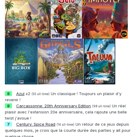
8
Azul
x2
Un classique ! Toujours un plaisir d'y
(55 all-time)
revenir !
8
Carcassonne: 20th Anniversary Edition
Un réel
(98 all-time)
plaisir avec l'extension 20e anniversaire, cela rajoute une belle
twist j'avoue !
7
Century: Spice Road
Un retour de ce jeux depuis
(16 all-time)
quelques mois, je crois que la courte durée des parties y ait pour
quelque chose...