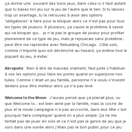
ça donne une souvent des bons jeux, dans celui-ci il faut autant
que tu bases ton jeu sur le jeu de l'autre que le tien. Si tu laisses
trop un avantage, tu te retrouves à avoir des options
'obligatoires' à faire pour le bloquer alors ce n'est pas pour tous
les types de joueurs. À plusieurs, ça cause le problème à savoir
qui va bloquer qui... je n'ai pas le groupe de joueur pour profiter
pleinement de ce type de jeu, mais je rejouerais sans problème...
peut-être me reprendre avec Rebuilding Chicago. Côté solo,
comme n'importe quoi est déclenché au hasard, ça enlève tout le
piquant du jeu, à éviter.
Akropolis
: Rien à dire de mauvais vraiment, faut juste s'habituer
à voir les options pour faire les points quand on superpose nos
tuiles. Comme c'était un jeu famille, personne n'a voulu s'investir
dedans pour être meilleur alors ça n'a pas levé.
Welcome to the Moon
: J'aurais pensé que ça plairait plus, vu
que Welcome to... est bien aimé par la famille, mais la coche de
plus et le mode campagne n'a pas accroché, dans leur tête c'est
pourquoi faire compliquer quand on a plus simple. Ça ne me
tentait pas de jouer en solo et ce n'est pas le genre de jeu que je
sors dans une soirée alors j'étais pas le bon public pour ce jeu