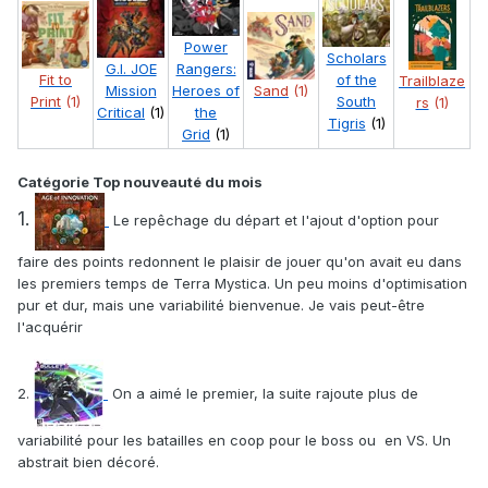
Power
Scholars
G.I. JOE
Rangers:
Fit to
of the
Trailblaze
Mission
Heroes of
Sand
(1)
Print
(1)
South
rs
(1)
Critical
(1)
the
Tigris
(1)
Grid
(1)
Catégorie Top nouveauté du mois
1.
Le repêchage du départ et l'ajout d'option pour
faire des points redonnent le plaisir de jouer qu'on avait eu dans
les premiers temps de Terra Mystica. Un peu moins d'optimisation
pur et dur, mais une variabilité bienvenue. Je vais peut-être
l'acquérir
2.
On a aimé le premier, la suite rajoute plus de
variabilité pour les batailles en coop pour le boss ou en VS. Un
abstrait bien décoré.