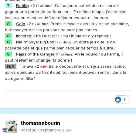
7
Fertility
x2
J'ai toujours autant de la misère à
(9 all-time)
gagner une partie de ce foutu jeu... En même temps, j'aime bien
les jeux où c'est un défi de déjouer les autres joueurs
8
Gaïa
x2
Premier essaie avec la version complète,
(12 all-time)
à réessayer car les pouvoirs ne sont pas sorties...
8
Imhotep: The Duel
Un plaisir d'y rejouer !
(2 all-time)
8
Isle of Skye: Big Box
Un autre jeu que je ne
(7 all-time)
possède pas et que j'aime bien rejouer de temps à autre !
8
Rajas of the Ganges
Ah le pouvoir du karma, il
(14 all-time)
peut réellement changer la donne !
N/A
Taluva
x2
Belle découverte et un jeu assez rapide,
NEW!
après quelques parties il doit facilement pouvoir rentrer dans la
catégorie 'filler'
7
thomassabourin
Posté(e)
1 septembre 2024