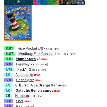
8.91
Hive Pocket
x18
(167 all-time)
8.07
Mindbug: First Contact
x14
(168 all-time)
8.0
Numbsters
x5
NEW!
6.0
Faraway
x2
(5 all-time)
7.75
Red7
x2
(138 all-time)
7.0
Automobile
NEW!
6.0
Chandigarh
NEW!
7.5
El Burro: A La Granja Game
NEW!
7.0
Galactic Renaissance
NEW!
7.5
Nucleum
(5 all-time)
6.0
Otys
NEW!
6.0
Ra
(2 all-time)