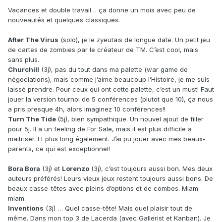
Vacances et double travail… ça donne un mois avec peu de
nouveautés et quelques classiques.
After The Virus
(solo), je le zyeutais de longue date. Un petit jeu
de cartes de zombies par le créateur de TM. C’est cool, mais
sans plus.
Churchill
(3j), pas du tout dans ma palette (war game de
négociations), mais comme j’aime beaucoup l’Histoire, je me suis
laissé prendre. Pour ceux qui ont cette palette, c’est un must! Faut
jouer la version tournoi de 5 conférences (plutot que 10), ça nous
a pris presque 4h, alors imaginez 10 conférences!!
Turn The Tide
(5j), bien sympathique. Un nouvel ajout de filler
pour 5j. Il a un feeling de For Sale, mais il est plus difficile a
maitriser. Et plus long également. J’ai pu jouer avec mes beaux-
parents, ce qui est exceptionnel!
Bora Bora
(3j) et
Lorenzo
(3j), c’est toujours aussi bon. Mes deux
auteurs préférés! Leurs vieux jeux restent toujours aussi bons. De
beaux casse-têtes avec pleins d’options et de combos. Miam
miam.
Inventions
(3j) … Quel casse-tête! Mais quel plaisir tout de
même. Dans mon top 3 de Lacerda (avec Gallerist et Kanban). Je