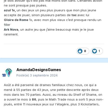
je dois avouer qu’il est pas mal moins bon sans. Certaines action
ne sont presque pas jouées.
azul 1x,
un des jeux un peu plus joueurs que mon plus jeune
accepte de jouer, sinon plusieurs parties de
toc
avec lui
Gloire de Rome
1x, avec mon plus vieux c’est presque rendu un
filler
Ark Nova
, un autre jeu que j’aime beaucoup mais je le joue
rarement.
8
1
AmandaDesignsGames
Posté(e)
3 septembre 2024
Août a été parsemé de drames familiaux chez nous, ce qui a
mené à 55 parties de 43 jeux, une petite descente après deux
mois dans les 70 parties. Aussi, au niveau du Shelf of Shame, on
a ouvert le mois à
86
, puis le Math Trade nous a sorti 5 jeux non-
joués, entré 11 nouveaux jeux sur l'étagère, plus 3 Kickstarters,