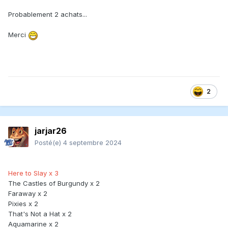
chacun avec deux fois plus de cartes que tu utilises en une
Probablement 2 achats...
partie), et ça en fait un jeu que je me tanne pas de
réessayer. Il est probablement dans mon top 10.
Merci
Harmonies
est un jeu de placement de tuiles et de création
de patterns. Il ne fait rien de nouveau, vraiment, mais il est
extrêmement facile d'approche, paisible, et combo-riffique,
ce qui le rend très satisfaisant. Il est probablement dans
mon top 50.
2
jarjar26
Posté(e)
4 septembre 2024
Here to Slay x 3
The Castles of Burgundy x 2
Faraway x 2
Pixies x 2
That's Not a Hat x 2
Aquamarine x 2