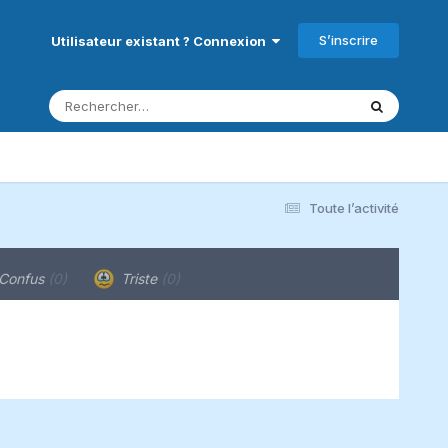
S’inscrire
Utilisateur existant ? Connexion
Toute l’activité
Confus
(0)
Triste
(0)