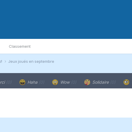
Classement
x!
Jeux joués en septembre
rci
(0)
Haha
(0)
Wow
(0)
Solidaire
(0)