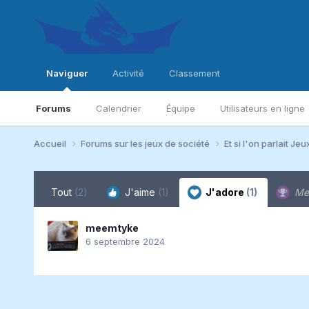
Naviguer
Activité
Classement
Forums
Calendrier
Équipe
Utilisateurs en ligne
Accueil
Forums sur les jeux de société
Et si l'on parlait Jeu
Tout
(2)
J'aime
(1)
J'adore
(1)
Me
meemtyke
6 septembre 2024