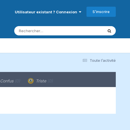
S’inscrire
Utilisateur existant ? Connexion
Toute l’activité
Confus
(0)
Triste
(0)