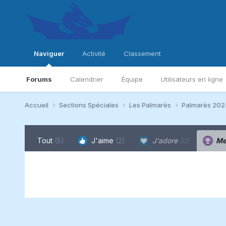
Naviguer
Activité
Classement
Forums
Calendrier
Équipe
Utilisateurs en ligne
Accueil
Sections Spéciales
Les Palmarès
Palmarès 20
Tout
(5)
J'aime
(2)
J'adore
(0)
Me