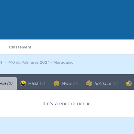
Classement
24
#10 du Palmarès 2024 - Maracaibo
rci
(0)
Haha
(3)
Wow
(0)
Solidaire
(0)
Il n’y a encore rien ici