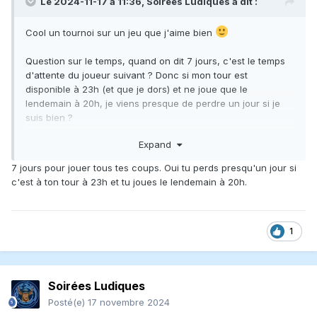
Le 2024-11-17 à 11:36,
Soirées Ludiques
a dit :
Cool un tournoi sur un jeu que j'aime bien
Question sur le temps, quand on dit 7 jours, c'est le temps
d'attente du joueur suivant ? Donc si mon tour est
disponible à 23h (et que je dors) et ne joue que le
lendemain à 20h, je viens presque de perdre un jour si je
suis bien ?
Expand
Je préfère valider avant de m'inscrire à un tournoi, histoire
de ne pas faire suer personne et perdre ma réputation si je
7 jours pour jouer tous tes coups. Oui tu perds presqu'un jour si
ne réussit pas à jouer assez rapidement...
c'est à ton tour à 23h et tu joues le lendemain à 20h.
Merci d'éclairer un néophyte dans les tournois
En passant c'est cool un site avec des tournois fait par et
1
pour des gens de Québec, on voie surtout des trucs
européens souvent et niveau horaire c'est plutôt moyen...
Soirées Ludiques
Posté(e)
17 novembre 2024