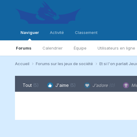
Naviguer
Activité
Classement
Forums
Calendrier
Équipe
Utilisateurs en ligne
Accueil
Forums sur les jeux de société
Et si l'on parlait Jeu
Tout
(5)
J'aime
(5)
J'adore
(0)
Me