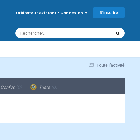
S’inscrire
Utilisateur existant ? Connexion
Toute l’activité
Confus
(0)
Triste
(0)