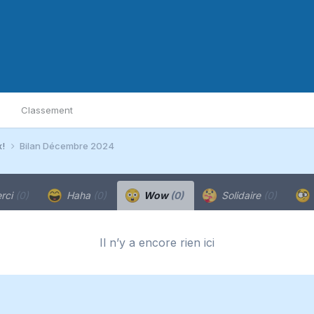
Classement
x!
Bilan Décembre 2024
rci
(0)
Haha
(0)
Wow
(0)
Solidaire
(0)
Il n’y a encore rien ici