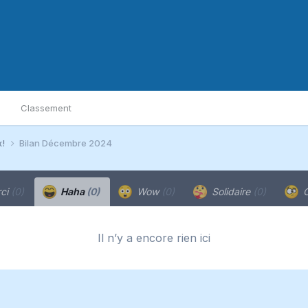
Classement
x!
Bilan Décembre 2024
ci
(0)
Haha
(0)
Wow
(0)
Solidaire
(0)
C
Il n’y a encore rien ici