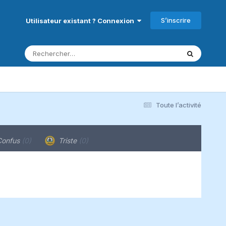
S’inscrire
Utilisateur existant ? Connexion
Toute l’activité
onfus
(0)
Triste
(0)