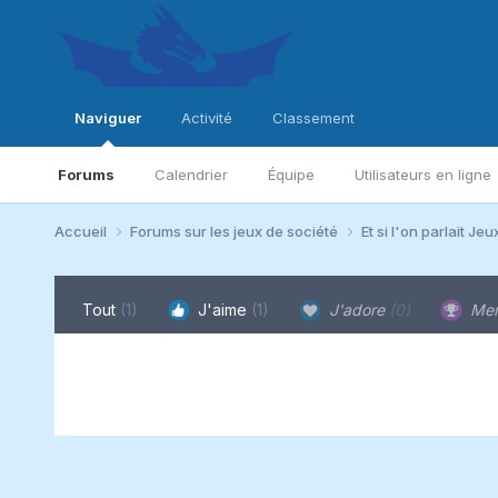
Naviguer
Activité
Classement
Forums
Calendrier
Équipe
Utilisateurs en ligne
Accueil
Forums sur les jeux de société
Et si l'on parlait Jeu
Tout
(1)
J'aime
(1)
J'adore
(0)
Mer