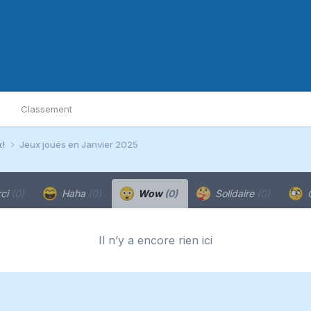
Classement
x!
Jeux joués en Janvier 2025
ci
(0)
Haha
(0)
Wow
(0)
Solidaire
(0)
C
Il n’y a encore rien ici