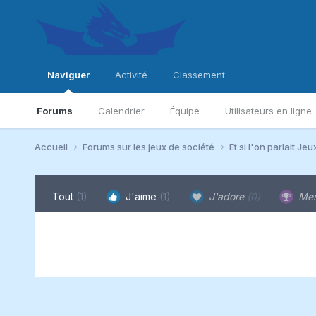
Naviguer
Activité
Classement
Forums
Calendrier
Équipe
Utilisateurs en ligne
Accueil
Forums sur les jeux de société
Et si l'on parlait Jeu
Tout
(1)
J'aime
(1)
J'adore
(0)
Mer