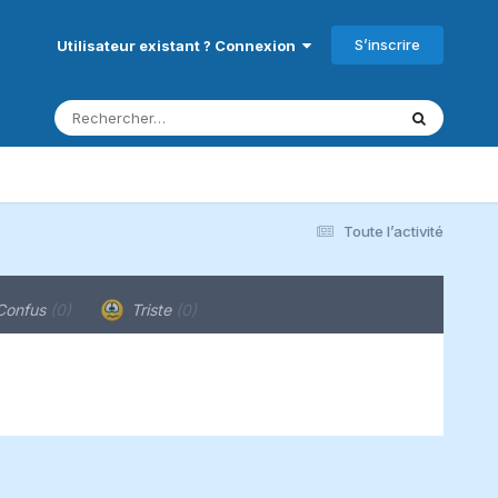
S’inscrire
Utilisateur existant ? Connexion
Toute l’activité
onfus
(0)
Triste
(0)