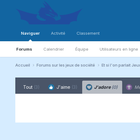
Naviguer
Activité
Classement
Forums
Calendrier
Équipe
Utilisateurs en ligne
Accueil
Forums sur les jeux de société
Et si l'on parlait Jeu
Tout
(3)
J'aime
(3)
J'adore
(0)
Me