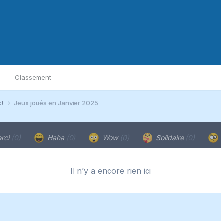
Classement
x!
Jeux joués en Janvier 2025
rci
(0)
Haha
(0)
Wow
(0)
Solidaire
(0)
Il n’y a encore rien ici