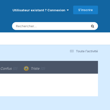
S’inscrire
Utilisateur existant ? Connexion
Toute l’activité
Confus
(0)
Triste
(0)