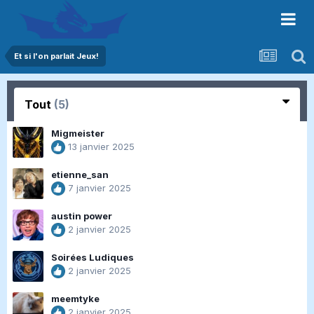
Et si l'on parlait Jeux!
Tout
(5)
Migmeister
13 janvier 2025
etienne_san
7 janvier 2025
austin power
2 janvier 2025
Soirées Ludiques
2 janvier 2025
meemtyke
2 janvier 2025