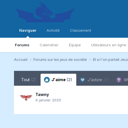
Naviguer
Activité
Classement
Forums
Calendrier
Équipe
Utilisateurs en ligne
Accueil
Forums sur les jeux de société
Et si l'on parlait Jeu
Tout
(2)
J'aime
(2)
J'adore
(0)
Me
Tawny
4 janvier 2025