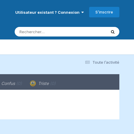
S’inscrire
Utilisateur existant ? Connexion
Toute l’activité
Confus
(0)
Triste
(0)