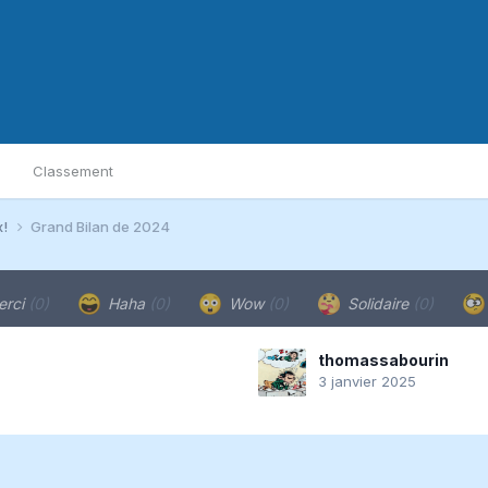
Classement
x!
Grand Bilan de 2024
rci
(0)
Haha
(0)
Wow
(0)
Solidaire
(0)
thomassabourin
3 janvier 2025