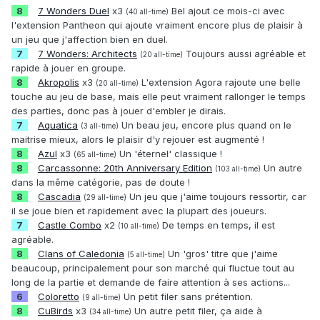
8
7 Wonders Duel
x3
Bel ajout ce mois-ci avec
(40 all-time)
l'extension Pantheon qui ajoute vraiment encore plus de plaisir à
un jeu que j'affection bien en duel.
7
7 Wonders: Architects
Toujours aussi agréable et
(20 all-time)
rapide à jouer en groupe.
8
Akropolis
x3
L'extension Agora rajoute une belle
(20 all-time)
touche au jeu de base, mais elle peut vraiment rallonger le temps
des parties, donc pas à jouer d'embler je dirais.
7
Aquatica
Un beau jeu, encore plus quand on le
(3 all-time)
maitrise mieux, alors le plaisir d'y rejouer est augmenté !
8
Azul
x3
Un 'éternel' classique !
(65 all-time)
8
Carcassonne: 20th Anniversary Edition
Un autre
(103 all-time)
dans la même catégorie, pas de doute !
8
Cascadia
Un jeu que j'aime toujours ressortir, car
(29 all-time)
il se joue bien et rapidement avec la plupart des joueurs.
7
Castle Combo
x2
De temps en temps, il est
(10 all-time)
agréable.
8
Clans of Caledonia
Un 'gros' titre que j'aime
(5 all-time)
beaucoup, principalement pour son marché qui fluctue tout au
long de la partie et demande de faire attention à ses actions...
6
Coloretto
Un petit filer sans prétention.
(9 all-time)
8
CuBirds
x3
Un autre petit filer, ça aide à
(34 all-time)