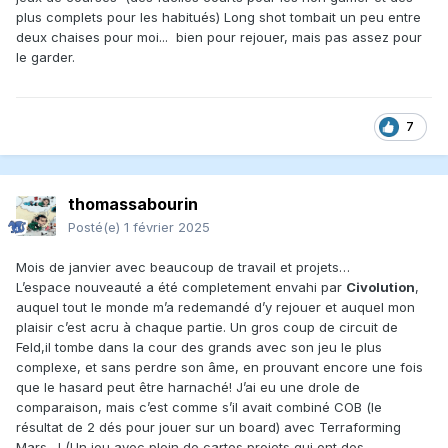
plus complets pour les habitués) Long shot tombait un peu entre
deux chaises pour moi... bien pour rejouer, mais pas assez pour
le garder.
7
thomassabourin
Posté(e)
1 février 2025
Mois de janvier avec beaucoup de travail et projets…
L’espace nouveauté a été completement envahi par
Civolution
,
auquel tout le monde m’a redemandé d’y rejouer et auquel mon
plaisir c’est acru à chaque partie. Un gros coup de circuit de
Feld,il tombe dans la cour des grands avec son jeu le plus
complexe, et sans perdre son âme, en prouvant encore une fois
que le hasard peut être harnaché! J’ai eu une drole de
comparaison, mais c’est comme s’il avait combiné COB (le
résultat de 2 dés pour jouer sur un board) avec Terraforming
Mars…! (Un jeu avec plein de cartes projets qui ont des