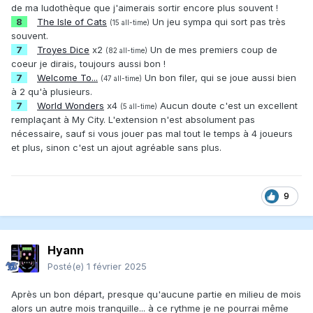
de ma ludothèque que j'aimerais sortir encore plus souvent !
8
The Isle of Cats
Un jeu sympa qui sort pas très
(15 all-time)
souvent.
7
Troyes Dice
x2
Un de mes premiers coup de
(82 all-time)
coeur je dirais, toujours aussi bon !
7
Welcome To...
Un bon filer, qui se joue aussi bien
(47 all-time)
à 2 qu'à plusieurs.
7
World Wonders
x4
Aucun doute c'est un excellent
(5 all-time)
remplaçant à My City. L'extension n'est absolument pas
nécessaire, sauf si vous jouer pas mal tout le temps à 4 joueurs
et plus, sinon c'est un ajout agréable sans plus.
9
Hyann
Posté(e)
1 février 2025
Après un bon départ, presque qu'aucune partie en milieu de mois
alors un autre mois tranquille... à ce rythme je ne pourrai même