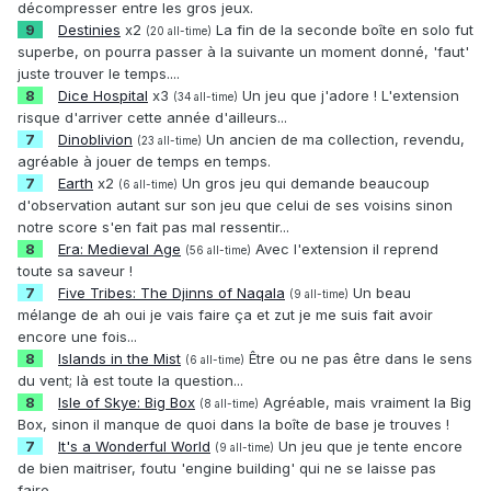
décompresser entre les gros jeux.
9
Destinies
x2
La fin de la seconde boîte en solo fut
(20 all-time)
superbe, on pourra passer à la suivante un moment donné, 'faut'
juste trouver le temps....
8
Dice Hospital
x3
Un jeu que j'adore ! L'extension
(34 all-time)
risque d'arriver cette année d'ailleurs...
7
Dinoblivion
Un ancien de ma collection, revendu,
(23 all-time)
agréable à jouer de temps en temps.
7
Earth
x2
Un gros jeu qui demande beaucoup
(6 all-time)
d'observation autant sur son jeu que celui de ses voisins sinon
notre score s'en fait pas mal ressentir...
8
Era: Medieval Age
Avec l'extension il reprend
(56 all-time)
toute sa saveur !
7
Five Tribes: The Djinns of Naqala
Un beau
(9 all-time)
mélange de ah oui je vais faire ça et zut je me suis fait avoir
encore une fois...
8
Islands in the Mist
Être ou ne pas être dans le sens
(6 all-time)
du vent; là est toute la question...
8
Isle of Skye: Big Box
Agréable, mais vraiment la Big
(8 all-time)
Box, sinon il manque de quoi dans la boîte de base je trouves !
7
It's a Wonderful World
Un jeu que je tente encore
(9 all-time)
de bien maitriser, foutu 'engine building' qui ne se laisse pas
faire...