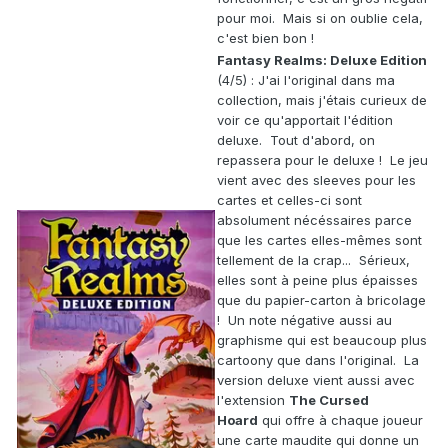
pour moi. Mais si on oublie cela,
c'est bien bon !
Fantasy Realms: Deluxe Edition
(4/5) : J'ai l'original dans ma
collection, mais j'étais curieux de
voir ce qu'apportait l'édition
deluxe. Tout d'abord, on
repassera pour le deluxe ! Le jeu
vient avec des sleeves pour les
cartes et celles-ci sont
absolument nécéssaires parce
que les cartes elles-mêmes sont
tellement de la crap... Sérieux,
elles sont à peine plus épaisses
que du papier-carton à bricolage
! Un note négative aussi au
graphisme qui est beaucoup plus
cartoony que dans l'original. La
version deluxe vient aussi avec
l'extension
The Cursed
Hoard
qui offre à chaque joueur
une carte maudite qui donne un