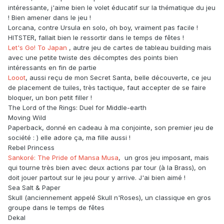
intéressante, j'aime bien le volet éducatif sur la thématique du jeu
! Bien amener dans le jeu !
Lorcana, contre Ursula en solo, oh boy, vraiment pas facile !
HITSTER, fallait bien le ressortir dans le temps de fêtes !
Let's Go! To Japan
, autre jeu de cartes de tableau building mais
avec une petite twiste des décomptes des points bien
intéressants en fin de partie
Looot
, aussi reçu de mon Secret Santa, belle découverte, ce jeu
de placement de tuiles, très tactique, faut accepter de se faire
bloquer, un bon petit filler !
The Lord of the Rings: Duel for Middle-earth
Moving Wild
Paperback, donné en cadeau à ma conjointe, son premier jeu de
société : ) elle adore ça, ma fille aussi !
Rebel Princess
Sankoré: The Pride of Mansa Musa
, un gros jeu imposant, mais
qui tourne très bien avec deux actions par tour (à la Brass), on
doit jouer partout sur le jeu pour y arrive. J'ai bien aimé !
Sea Salt & Paper
Skull (anciennement appelé Skull n'Roses), un classique en gros
groupe dans le temps de fêtes
Dekal