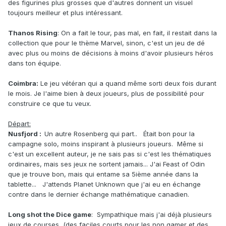
des figurines plus grosses que d'autres donnent un visuel
toujours meilleur et plus intéressant.
Thanos Rising
: On a fait le tour, pas mal, en fait, il restait dans la
collection que pour le thème Marvel, sinon, c'est un jeu de dé
avec plus ou moins de décisions à moins d'avoir plusieurs héros
dans ton équipe.
Coimbra:
Le jeu vétéran qui a quand même sorti deux fois durant
le mois. Je l'aime bien à deux joueurs, plus de possibilité pour
construire ce que tu veux.
Départ:
Nusfjord
:
Un autre Rosenberg qui part.. Était bon pour la
campagne solo, moins inspirant à plusieurs joueurs. Même si
c'est un excellent auteur, je ne sais pas si c'est les thématiques
ordinaires, mais ses jeux ne sortent jamais... J'ai Feast of Odin
que je trouve bon, mais qui entame sa 5ième année dans la
tablette... J'attends Planet Unknown que j'ai eu en échange
contre dans le dernier échange mathématique canadien.
Long shot the Dice game
: Sympathique mais j'ai déjà plusieurs
jeux de courses (des faciles courts pour les non gamer et des