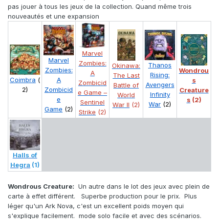
pas jouer à tous les jeux de la collection. Quand même trois
nouveautés et une expansion
Marvel
Marvel
Zombies:
Thanos
Okinawa:
Zombies:
Wondrou
A
Rising:
The Last
Coimbra
(
A
s
Zombicid
Avengers
Battle of
2)
Zombicid
Creature
e Game –
Infinity
World
e
s
(2)
Sentinel
War
(2)
War II
(2)
Game
(2)
Strike
(2)
Halls of
Hegra
(1)
Wondrous Creature:
Un autre dans le lot des jeux avec plein de
carte à effet différent. Superbe production pour le prix. Plus
léger qu'un Ark Nova, c'est un excellent poids moyen qui
s'explique facilement. mode solo facile et avec des scénarios.