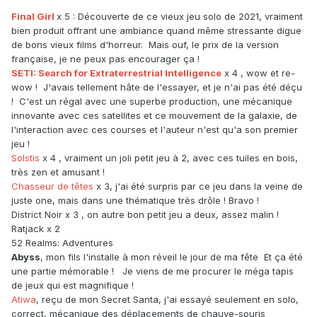
Final Girl
x 5 : Découverte de ce vieux jeu solo de 2021, vraiment
bien produit offrant une ambiance quand même stressante digue
de bons vieux films d'horreur. Mais ouf, le prix de la version
française, je ne peux pas encourager ça !
SETI: Search for Extraterrestrial Intelligence
x 4 , wow et re-
wow ! J'avais tellement hâte de l'essayer, et je n'ai pas été déçu
! C'est un régal avec une superbe production, une mécanique
innovante avec ces satellites et ce mouvement de la galaxie, de
l'interaction avec ces courses et l'auteur n'est qu'a son premier
jeu !
Solstis
x 4 , vraiment un joli petit jeu à 2, avec ces tuiles en bois,
très zen et amusant !
Chasseur de têtes
x 3, j'ai été surpris par ce jeu dans la veine de
juste one, mais dans une thématique très drôle ! Bravo !
District Noir x 3 , on autre bon petit jeu a deux, assez malin !
Ratjack x 2
52 Realms: Adventures
Abyss
, mon fils l'installe à mon réveil le jour de ma fête Et ça été
une partie mémorable ! Je viens de me procurer le méga tapis
de jeux qui est magnifique !
Atiwa
, reçu de mon Secret Santa, j'ai essayé seulement en solo,
correct, mécanique des déplacements de chauve-souris