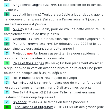
7
Kingdomino Origins
Le petit dernier de la famille,
(13 all-time)
j'aime bien.
9
Looot
x8
Toujours agréable à jouer depuis que je
(19 all-time)
l'ai découvert l'an passé; j'ai appris à l'aimer aussi à 3 joueurs,
pas tant encore à 4 j'avoue...
9
My City
La fin, pour de vrai, de cette aventure, j'ai
(79 all-time)
complètement brûlé ce titre je dirais !
7
Ohanami
Un beau filer, rapide et bien sympathique.
(4 all-time)
9
Planet Unknown
LA découvert de 2024 et le jeu
(20 all-time)
que j'aime toujours autant sortir cette année !
7
Project L
Un beau casse-tête, à rejouer rapidement
NEW!
pour m'en faire une idée plus complète...
8
Rajas of the Ganges
Un bon placement d'ouvrier,
(16 all-time)
à rejouer avec la version avancée histoire de rajouter une petite
couche de complexité à un jeu déjà bien.
7
Roll'n Bump
x3
Rapide et sympa !
(23 all-time)
7
Rummikub
x2
Un classique de mon enfance qui
(23 all-time)
ressort de temps en temps, hier c'était avec mes parents.
7
Sea Salt & Paper
x2
Tellement meilleur sans
(26 all-time)
l'extension beaucoup trop salée !
7
Splendor
De temps en temps j'apprécie.
(25 all-time)
10
The Castles of Burgundy
x3
Un des grands jeux
(38 all-time)