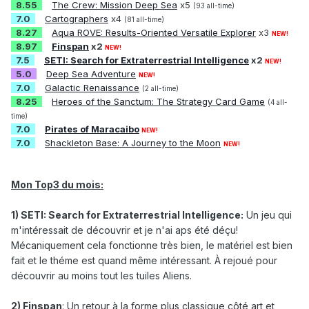
8.55
The Crew: Mission Deep Sea
x5
(93 all-time)
7.0
Cartographers
x4
(81 all-time)
8.27
Aqua ROVE: Results-Oriented Versatile Explorer
x3
NEW!
8.97
Finspan
x2
NEW!
7.5
SETI: Search for Extraterrestrial Intelligence
x2
NEW!
5.0
Deep Sea Adventure
NEW!
7.0
Galactic Renaissance
(2 all-time)
8.25
Heroes of the Sanctum: The Strategy Card Game
(4 all-
time)
7.0
Pirates of Maracaibo
NEW!
7.0
Shackleton Base: A Journey to the Moon
NEW!
Mon Top3 du mois:
1)
SETI: Search for Extraterrestrial Intelligence
:
Un jeu qui
m'intéressait de découvrir et je n'ai aps été déçu
!
Mécaniquement cela fonctionne très bien, le matériel est bien
fait et le théme est quand même intéressant. À rejoué pour
découvrir au moins tout les tuiles Aliens.
2) Finspan
: Un retour à la forme plus classique côté art et