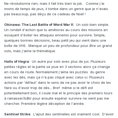
Ne révolutionne rien, mais il fait très bien la job. Comme j'ai
moins de temps de jeux, il tombe dans un genre que je n'avais
pas beaucoup, pas déçu de ce cadeau de Noël !
Okinawa: The Last Battle of Word War II:
Un solo bien simple.
Un rondell d'action que tu améliores au cours des missions en
essayant d'éviter les attaques ennemis pour survivre. Simple,
quelques bonnes décisions, beau petit jeu qui vient dans une
boîte de VHS. Manque un peu de profondeur pour être un grand
solo, mais j'aime la thématique.
Halls of Hegra
: Un autre pur solo avec plus de jus. Plusieurs
petites règles et la partie se joue en 3 sections alors ça change
en cours de route. Normalement j'aime les puzzles du genre
avec les dés, mais ça n'a pas cliqué avec celui-ci. Plusieurs
actions par 'défaut' dans le sens de ne pas avoir le choix de les
faire ou d'avoir trop de dés... Bref même si le défi est
potentiellement bon, il coule mal et le principe des premiers tours
à ramasser/bâtir pour ensuite espérer survivre ne vient pas me
chercher. Première légère déception de l'année.
Sentinel Strike
: L'ajout des sentinelles est vraiment cool. D'avoir