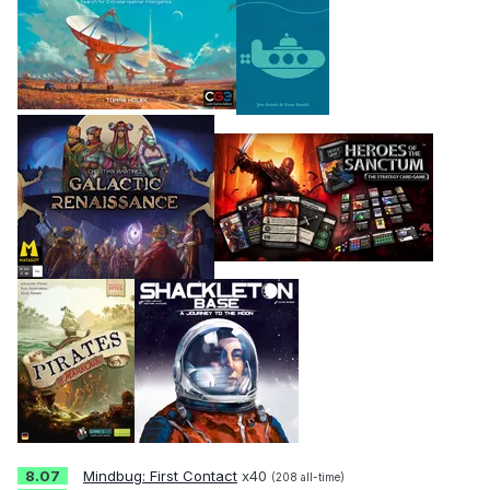
8.07
Mindbug: First Contact
x40
(208 all-time)