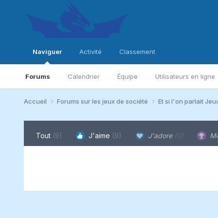
Naviguer
Activité
Classement
Forums
Calendrier
Équipe
Utilisateurs en ligne
Accueil
Forums sur les jeux de société
Et si l'on parlait Jeu
Tout
(9)
J'aime
(9)
J'adore
(0)
Me