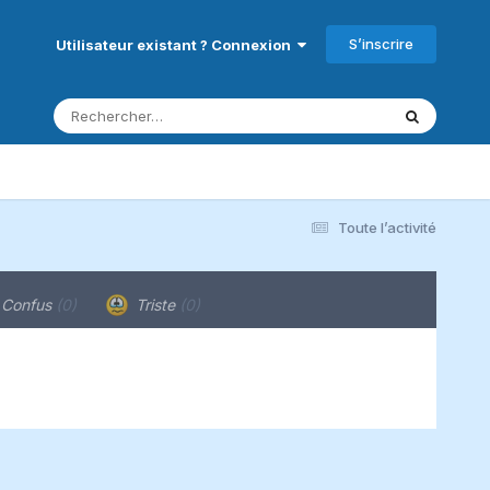
S’inscrire
Utilisateur existant ? Connexion
Toute l’activité
Confus
(0)
Triste
(0)