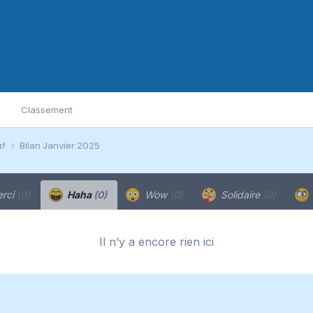
Classement
x!
Bilan Janvier 2025
rci
(0)
Haha
(0)
Wow
(0)
Solidaire
(0)
Il n’y a encore rien ici