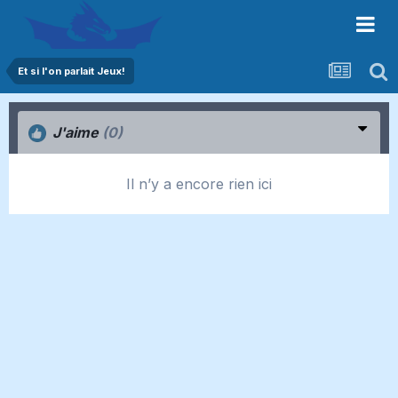
Et si l'on parlait Jeux!
J'aime
(0)
Il n’y a encore rien ici