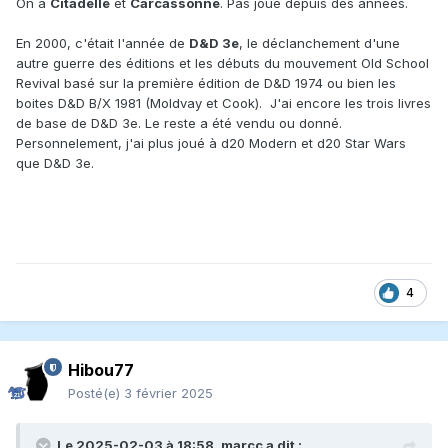
On a
Citadelle
et
Carcassonne
. Pas joué depuis des années.
En 2000, c'était l'année de
D&D 3e
, le déclanchement d'une
autre guerre des éditions et les débuts du mouvement Old School
Revival basé sur la première édition de D&D 1974 ou bien les
boites D&D B/X 1981 (Moldvay et Cook). J'ai encore les trois livres
de base de D&D 3e. Le reste a été vendu ou donné.
Personnelement, j'ai plus joué à d20 Modern et d20 Star Wars
que D&D 3e.
4
Hibou77
Posté(e)
3 février 2025
Le 2025-02-03 à 18:58,
marcc
a dit :