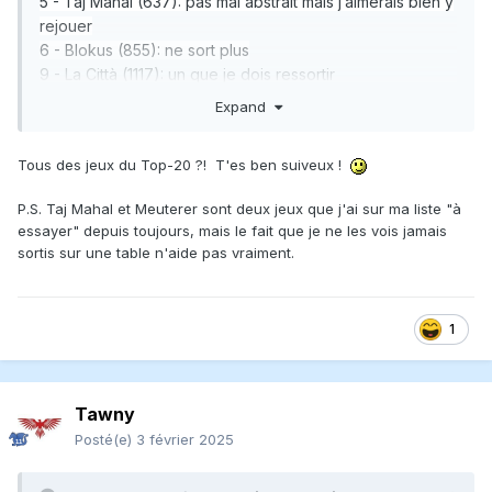
5 - Taj Mahal (637): pas mal abstrait mais j’aimerais bien y
rejouer
6 - Blokus (855): ne sort plus
9 - La Città (1117): un que je dois ressortir
bientot même s’il est fiddly
Expand
13 - Cartagena (1454): un filler
14 - Carolus Magnus (1648): excellent abstrait à 3
Tous des jeux du Top-20 ?! T'es ben suiveux !
joueurs
15 - Meuterer (1675): pas joué depuis trop
P.S. Taj Mahal et Meuterer sont deux jeux que j'ai sur ma liste "à
longtemps… je m’en souviens à peine
essayer" depuis toujours, mais le fait que je ne les vois jamais
17 - Babel (1946) : excellent jeu a 2 mais méchant!
sortis sur une table n'aide pas vraiment.
18 - Hamster Roll (2033): surtout un beau jeu
1
Tawny
Posté(e)
3 février 2025