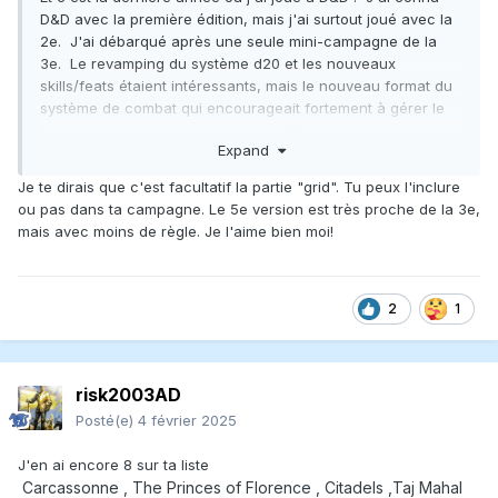
D&D avec la première édition, mais j'ai surtout joué avec la
2e. J'ai débarqué après une seule mini-campagne de la
3e. Le revamping du système d20 et les nouveaux
skills/feats étaient intéressants, mais le nouveau format du
système de combat qui encourageait fortement à gérer le
tout avec des grids et des minis a été un gros turn-off pour
Expand
moi. Gérer le mouvement et le range au pied près, c'était
de l'overhead long et ennuyant.
Je te dirais que c'est facultatif la partie "grid". Tu peux l'inclure
ou pas dans ta campagne. Le 5e version est très proche de la 3e,
mais avec moins de règle. Je l'aime bien moi!
2
1
risk2003AD
Posté(e)
4 février 2025
J'en ai encore 8 sur ta liste
Carcassonne , The Princes of Florence , Citadels ,Taj Mahal