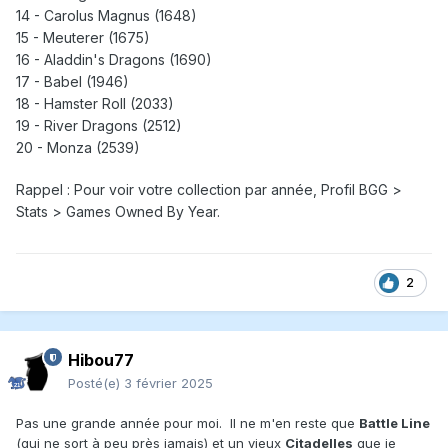
14 - Carolus Magnus (1648)
15 - Meuterer (1675)
16 - Aladdin's Dragons (1690)
17 - Babel (1946)
18 - Hamster Roll (2033)
19 - River Dragons (2512)
20 - Monza (2539)
Rappel : Pour voir votre collection par année, Profil BGG >
Stats > Games Owned By Year.
2
Hibou77
Posté(e)
3 février 2025
Pas une grande année pour moi. Il ne m'en reste que
Battle Line
(qui ne sort à peu près jamais) et un vieux
Citadelles
que je