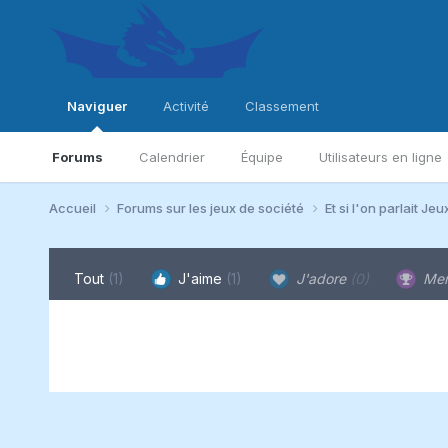
Naviguer
Activité
Classement
Forums
Calendrier
Équipe
Utilisateurs en ligne
Accueil
Forums sur les jeux de société
Et si l'on parlait Jeu
Tout
(1)
J'aime
(1)
J'adore
(0)
Mer