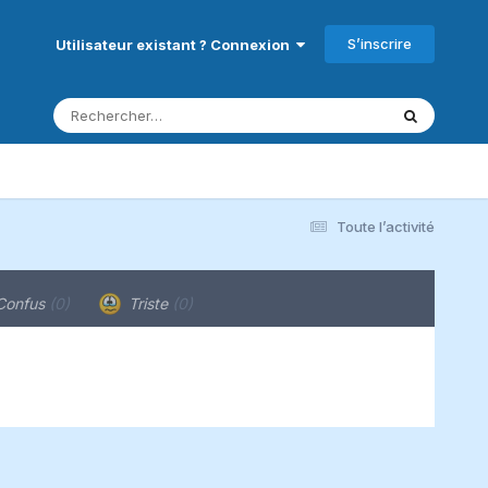
S’inscrire
Utilisateur existant ? Connexion
Toute l’activité
onfus
(0)
Triste
(0)