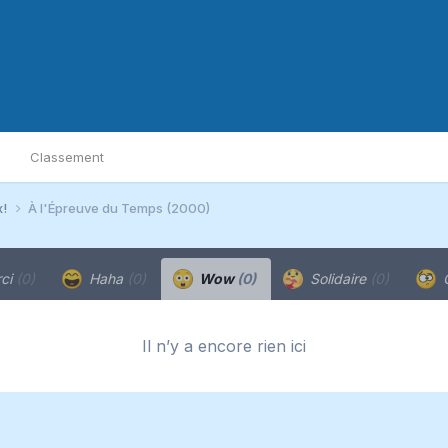
Classement
x!
À l'Épreuve du Temps (2000)
ci
(0)
Haha
(0)
Wow
(0)
Solidaire
(0)
C
Il n’y a encore rien ici