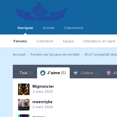
Naviguer
Activité
Classement
Forums
Calendrier
Équipe
Utilisateurs en ligne
Accueil
Forums sur les jeux de société
Et si l'on parlait Jeu
Tout
(5)
J'aime
(5)
J'adore
(0)
Me
Migmeister
3 mars 2025
meemtyke
2 mars 2025