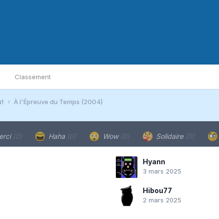
Classement
x!
À l'Épreuve du Temps (2004)
rci
(0)
Haha
(0)
Wow
(0)
Solidaire
(0)
Hyann
3 mars 2025
Hibou77
2 mars 2025