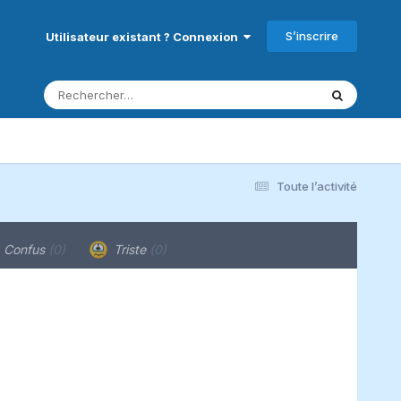
S’inscrire
Utilisateur existant ? Connexion
Toute l’activité
Confus
(0)
Triste
(0)