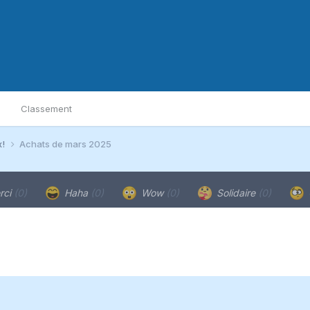
Classement
x!
Achats de mars 2025
rci
(0)
Haha
(0)
Wow
(0)
Solidaire
(0)