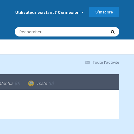
S’inscrire
Utilisateur existant ? Connexion
Toute l’activité
Confus
(0)
Triste
(0)