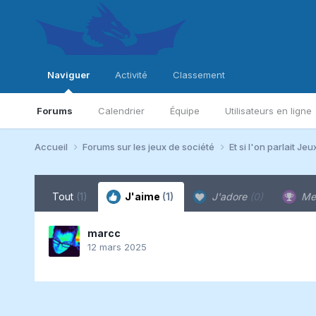
Naviguer
Activité
Classement
Forums
Calendrier
Équipe
Utilisateurs en ligne
Accueil
Forums sur les jeux de société
Et si l'on parlait Jeu
Tout
(1)
J'aime
(1)
J'adore
(0)
Me
marcc
12 mars 2025