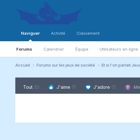
Naviguer
Activité
Classement
Forums
Calendrier
Équipe
Utilisateurs en ligne
Accueil
Forums sur les jeux de société
Et si l'on parlait Jeu
Tout
(5)
J'aime
(1)
J'adore
(1)
Me