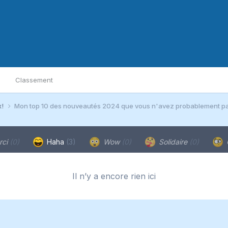
Classement
x!
Mon top 10 des nouveautés 2024 que vous n'avez probablement pa
rci
(0)
Haha
(3)
Wow
(0)
Solidaire
(0)
Il n’y a encore rien ici