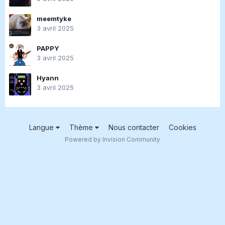
meemtyke
3 avril 2025
PAPPY
3 avril 2025
Hyann
3 avril 2025
Langue
Thème
Nous contacter
Cookies
Powered by Invision Community