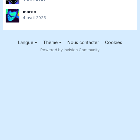
marcc
4 avril 2025
Langue
Thème
Nous contacter
Cookies
Powered by Invision Community