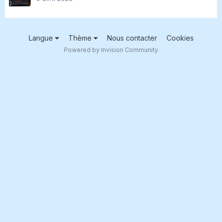
Langue
Thème
Nous contacter
Cookies
Powered by Invision Community