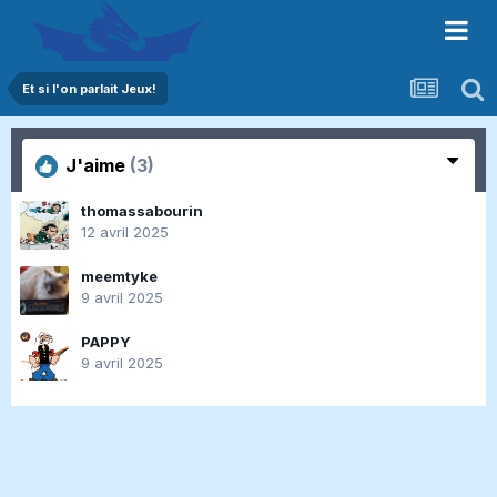
Et si l'on parlait Jeux!
J'aime
(3)
thomassabourin
12 avril 2025
meemtyke
9 avril 2025
PAPPY
9 avril 2025