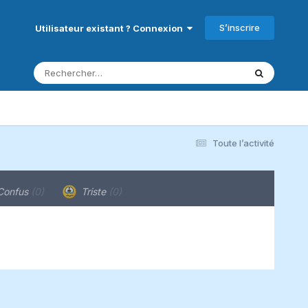
S’inscrire
Utilisateur existant ? Connexion
Toute l’activité
onfus
(0)
Triste
(0)