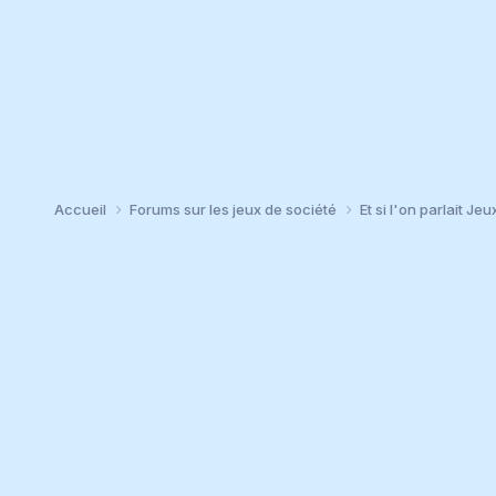
Accueil
Forums sur les jeux de société
Et si l'on parlait Jeu