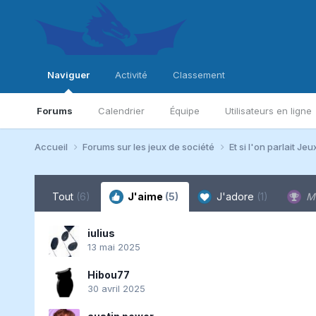
Naviguer
Activité
Classement
Forums
Calendrier
Équipe
Utilisateurs en ligne
Accueil
Forums sur les jeux de société
Et si l'on parlait Jeu
Tout
(6)
J'aime
(5)
J'adore
(1)
Me
iulius
13 mai 2025
Hibou77
30 avril 2025