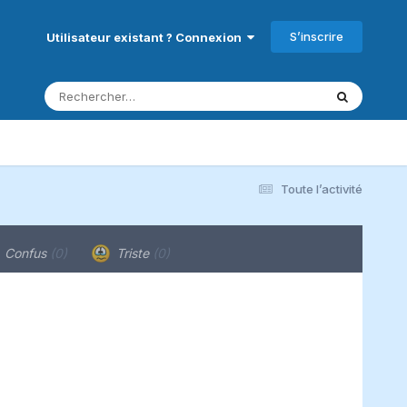
S’inscrire
Utilisateur existant ? Connexion
Toute l’activité
Confus
(0)
Triste
(0)