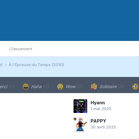
Classement
x!
À l'Épreuve du Temps (2010)
rci
(0)
Haha
(0)
Wow
(0)
Solidaire
(0)
Hyann
1 mai 2025
PAPPY
30 avril 2025