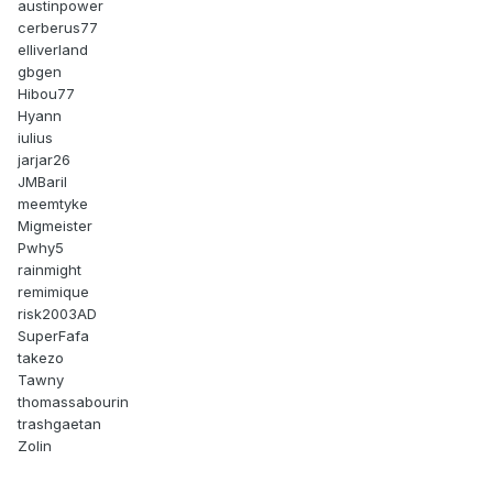
austinpower
cerberus77
elliverland
gbgen
Hibou77
Hyann
iulius
jarjar26
JMBaril
meemtyke
Migmeister
Pwhy5
rainmight
remimique
risk2003AD
SuperFafa
takezo
Tawny
thomassabourin
trashgaetan
Zolin