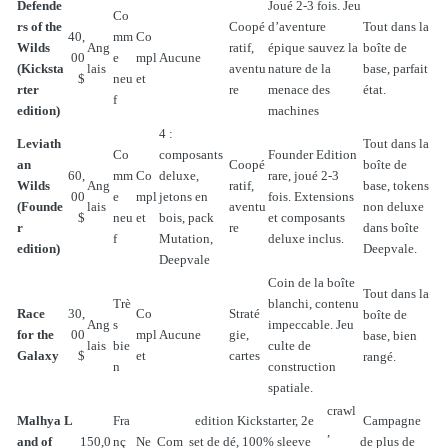
Defende
Joué 2-3 fois. Jeu
Co
rs of the
Coopé
d’aventure
Tout dans la
40,
mm
Co
Wilds
Ang
ratif,
épique sauvez la
boîte de
00
e
mpl
Aucune
(Kicksta
lais
aventu
nature de la
base, parfait
$
neu
et
rter
re
menace des
état.
f
edition)
machines
4 :
Leviath
Tout dans la
Co
composants
Founder Edition
an
Coopé
boîte de
60,
mm
Co
deluxe,
rare, joué 2-3
Wilds
Ang
ratif,
base, tokens
00
e
mpl
jetons en
fois. Extensions
(Founde
lais
aventu
non deluxe
$
neu
et
bois, pack
et composants
r
re
dans boîte
f
Mutation,
deluxe inclus.
edition)
Deepvale.
Deepvale
Coin de la boîte
Tout dans la
Trè
blanchi, contenu
Race
30,
Co
Straté
boîte de
Ang
s
impeccable. Jeu
for the
00
mpl
Aucune
gie,
base, bien
lais
bie
culte de
Galaxy
$
et
cartes
rangé.
n
construction
spatiale.
crawl
Malhya L
Fra
edition Kickstarter, 2e
Campagne
,
and of
150,0
nç
Ne
Com
set de dé, 100% sleeve
de plus de