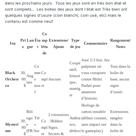
dans les prochains jours. Tous les jeux sont en très bon état et
sont complets... Les boites des jeux dont l'état est Très bien ont
quelques signes d'usure (coin blanchi, coin usé, etc) mais le
contenu est comme neuf.
Co
Pri
Lan
Éta
mp
Extensions/
Type
Rangement/
Jeu
Commentaire
x
gue
t
létu
Ajouts
de jeu
Notes
de
Joué 2-3 fois. Jeu
Coopé
Co
palpitant où
Tout dans la
ratif,
Black
30,
mm
Co
vous conspirez
boîte de
Ang
histori
Orchest
00
e
mpl
Aucune
contre Hitler.
base, aucun
lais
que,
ra
$
neu
et
Parfait pour
signe
stratég
f
amateurs
d’usure.
ie
d’histoire.
Horloge de
Bili
carton instable
Extensions
2 extensions
ngu
Trè
Ambia
(défaut courant,
rangées
30,
Co
: Hidden
Mysteri
e
s
nce,
sans impact sur
dans la
00
mpl
Signs,
um
(FR/
bie
déduct
le gameplay).
boîte de
$
et
Secrets &