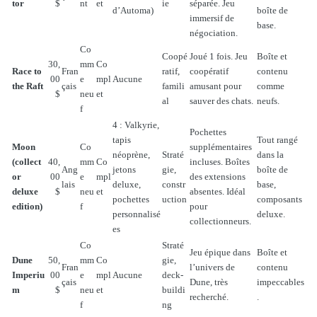
tor
$
nt
et
ie
séparée. Jeu
d’Automa)
boîte de
immersif de
base.
négociation.
Co
Coopé
Joué 1 fois. Jeu
Boîte et
30,
mm
Co
Race to
Fran
ratif,
coopératif
contenu
00
e
mpl
Aucune
the Raft
çais
famili
amusant pour
comme
$
neu
et
al
sauver des chats.
neufs.
f
4 : Valkyrie,
Pochettes
tapis
Tout rangé
Moon
Co
supplémentaires
néoprène,
Straté
dans la
(collect
40,
mm
Co
incluses. Boîtes
Ang
jetons
gie,
boîte de
or
00
e
mpl
des extensions
lais
deluxe,
constr
base,
deluxe
$
neu
et
absentes. Idéal
pochettes
uction
composants
edition)
f
pour
personnalisé
deluxe.
collectionneurs.
es
Co
Straté
Jeu épique dans
Boîte et
Dune
50,
mm
Co
gie,
Fran
l’univers de
contenu
Imperiu
00
e
mpl
Aucune
deck-
çais
Dune, très
impeccables
m
$
neu
et
buildi
recherché.
.
f
ng