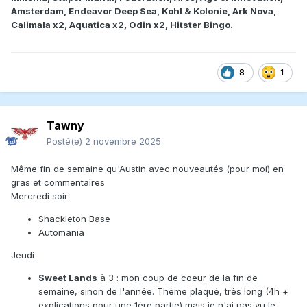
Amsterdam, Endeavor Deep Sea, Kohl & Kolonie, Ark Nova,
Calimala x2, Aquatica x2, Odin x2, Hitster Bingo.
8
1
Tawny
Posté(e)
2 novembre 2025
Même fin de semaine qu'Austin avec nouveautés (pour moi) en
gras et commentaîres
Mercredi soir:
Shackleton Base
Automania
Jeudi
Sweet Lands
à 3 : mon coup de coeur de la fin de
semaine, sinon de l'année. Thème plaqué, très long (4h +
explications pour une 1ère partie) mais je n'ai pas vu le