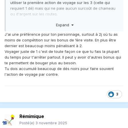
utiliser la première action de voyage sur les 3 (celle qui
requiert 1 dé) mais qui ne paie aucun surcoût de chameau
ou d'argent sur les routes.
Expand
C'est madame qui a gagné 78 a 67. Est rendu bonne la
maususse! C'est certain que je trouvais mon personnage
J'ai une préférence pour ton personnage, surtout à 2j où tu as
plus contraignant que le sien! Mais j'avais envie de
moins de compétition sur les bonus de 1ère visite. En plus être
l'essayer.
dernier est beaucoup moins pénalisant à 2.
Voyager juste de 1 c'est de toute façon ce que tu fais la plupart
Madame a voyagé beaucoup plus que moi, elle a obtenu
du temps pour t'arrêter partout. Il peut y avoir d'autres bonus qui
plus d'emblèmes grâce à ses multiples comptoirs. En plus ,
te permettent de bouger plus au besoin.
elle a fait 1 contrat de plus que moi remportant ainsi le
Tu dois accumulé beaucoup de dés noirs pour faire souvent
bonus de 8 points.
l'action de voyage par contre.
J'adore ce jeu. C'est pas facile d'analyser les meilleures
opportunités pour faire les points. Idéalement il faut un bon
plan dès le début. Ça passe très vite 5 manches.
3
Les voyages sont payants même si ils sont ardus. Je pense
qu'il faut aussi s'installer rapidement dans une ville qui
Rémimique
accorde des revenus. C'est plus facile à dire quand la
partie est finie!
Posté(e)
3 novembre 2025