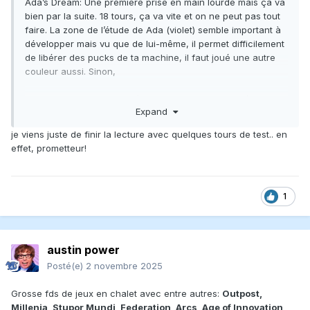
Ada’s Dream: Une première prise en main lourde mais ça va
bien par la suite. 18 tours, ça va vite et on ne peut pas tout
faire. La zone de l’étude de Ada (violet) semble important à
développer mais vu que de lui-même, il permet difficilement
de libérer des pucks de ta machine, il faut joué une autre
couleur aussi. Sinon,
- un jeu de puzzle dans d’autres puzzles bien ficelé
Expand
- l’interaction est un peu partout, ce qui est très bien
- beaucoup d’iconographie un peu trop petite parfois sur le
je viens juste de finir la lecture avec quelques tours de test.. en
plateau mais on peut vivre avec
effet, prometteur!
Va falloir tester à 4 joueurs mais ça me semble très bon.
1
austin power
Posté(e)
2 novembre 2025
Grosse fds de jeux en chalet avec entre autres:
Outpost,
Millenia, Stupor Mundi, Federation, Arcs, Age of Innovation,