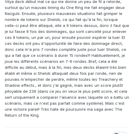
Vilya deck début mal ce qui me donne un peu de fil a retorde,
surtout qu'un mauvais timing du One Ring me fait engager deux
Nazguls. Ensuite, plusieurs mauvaises situations fait grimper le
nombre de tokens sur Shelob, ce qui fait qu'à la fin, lorsque
celle-ci peut être attaqué, elle a 9 tokens dessus, donc il faut que
je lui fasse 9 fois des dommages, qui sont cancellé pour enlever
ces 9 tokens, un par un, pour ensuite pouvoir espérer la tuer. Et
ces decks ont peu d'opportunité de faire des dommage direct,
donc cela m'a pris 7 rondes complète juste pour tuer Shelob, ce
qui a fait que ce scénario à durer 15 rondes!!! Habituellement, je
joue les différents scénarios en 7-9 rondes. Bref, cela a été
difficile au début, mais à la fin, mes deux decks étaient très bien
établi et même si Shelob attaquait deux fois par ronde, rien de
pouvais m'empecher de perdre, même toutes les Treachery et
Shadow effects., et donc j'ai gagné, mais avec un score plutôt
pitoyable de 239 (dans ce jeu on veux le plus petit score, et cela
sert uniquement a comparer l'aisance avec laquelle on a battu un
scénario, mais ce n'est pas parfait comme système). Mais c'est
une victoire pareil! Très hate de poursuivre ma saga avec The
Return of the King.