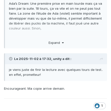
Ada’s Dream: Une première prise en main lourde mais ça va
bien par la suite. 18 tours, ça va vite et on ne peut pas tout
faire. La zone de l’étude de Ada (violet) semble important à
développer mais vu que de lui-même, il permet difficilement
de libérer des pucks de ta machine, il faut joué une autre
couleur aussi. Sinon,
- un jeu de puzzle dans d’autres puzzles bien ficelé
Expand
- l’interaction est un peu partout, ce qui est très bien
- beaucoup d’iconographie un peu trop petite parfois sur le
plateau mais on peut vivre avec
Le 2025-11-02 à 17:32,
unity
a dit :
Va falloir tester à 4 joueurs mais ça me semble très bon.
je viens juste de finir la lecture avec quelques tours de test..
en effet, prometteur!
Encourageant. Ma copie arrive demain.
1